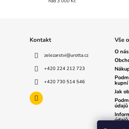
nad 3 000 Kč
Z
á
Kontakt
Vše 
p
a
O nás
zelezarstvi
@
urotta.cz
t
Obcho
í
+420 224 212 723
Nákup
Podmí
+420 730 514 546
kupní
Jak o
Podmí
údajů
Infor
údajů
Infor