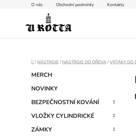
Přejít
O nás
Obchodní podmínky
Kontakty
na
obsah
DOMŮ
/
NÁSTROJE
/
NÁSTROJE DO DŘEVA
/
VRTÁKY DO 
P
K
Přeskočit
MERCH
a
kategorie
o
t
s
NOVINKY
e
t
g
BEZPEČNOSTNÍ KOVÁNÍ
r
o
a
r
VLOŽKY CYLINDRICKÉ
i
n
e
n
ZÁMKY
í