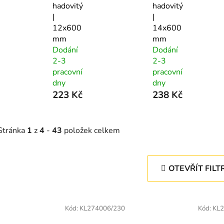
hadovitý
hadovitý
|
|
12x600
14x600
mm
mm
Dodání
Dodání
2-3
2-3
pracovní
pracovní
dny
dny
223 Kč
238 Kč
Stránka
1
z
4
-
43
položek celkem
OTEVŘÍT FILT
V
ý
Kód:
KL274006/230
Kód:
KL2