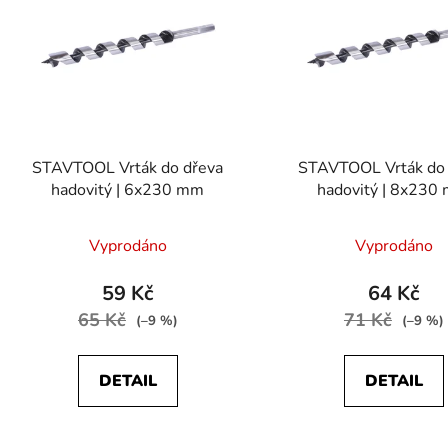
p
s
p
r
o
d
STAVTOOL Vrták do dřeva
STAVTOOL Vrták do 
u
hadovitý | 6x230 mm
hadovitý | 8x230
k
t
Vyprodáno
Vyprodáno
ů
59 Kč
64 Kč
65 Kč
71 Kč
(–9 %)
(–9 %)
DETAIL
DETAIL