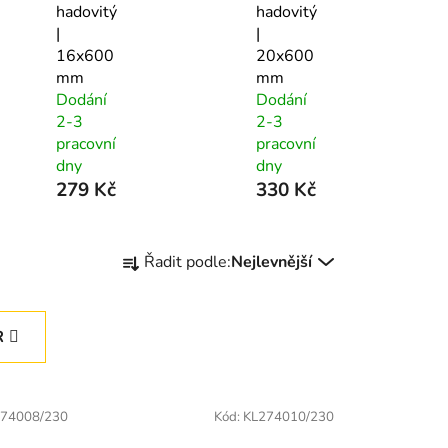
hadovitý
hadovitý
|
|
16x600
20x600
mm
mm
Dodání
Dodání
2-3
2-3
pracovní
pracovní
dny
dny
279 Kč
330 Kč
Ř
Řadit podle:
Nejlevnější
a
z
e
R
n
í
p
74008/230
Kód:
KL274010/230
r