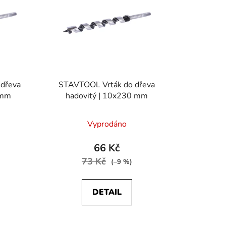
o
d
u
k
t
ů
dřeva
STAVTOOL Vrták do dřeva
 mm
hadovitý | 10x230 mm
Vyprodáno
66 Kč
73 Kč
(–9 %)
DETAIL