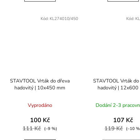
Kód:
KL274010/450
Kód:
K
STAVTOOL Vrták do dřeva
STAVTOOL Vrták do 
hadovitý | 10x450 mm
hadovitý | 12x60
Vyprodáno
Dodání 2-3 pracovn
100 Kč
107 Kč
111 Kč
119 Kč
(–9 %)
(–10 %