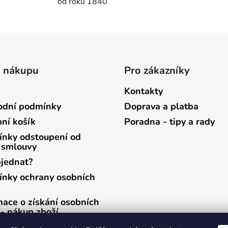
od roku 1840
p
r
v
k
y
v
o nákupu
Pro zákazníky
ý
p
Kontakty
i
s
dní podmínky
Doprava a platba
u
ní košík
Poradna - tipy a rady
nky odstoupení od
 smlouvy
bjednat?
nky ochrany osobních
mace o získání osobních
 - nákup zboží
mace o získání osobních