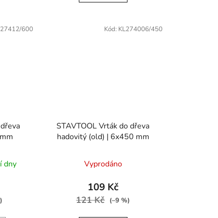
L27412/600
Kód:
KL274006/450
dřeva
STAVTOOL Vrták do dřeva
0 mm
hadovitý (old) | 6x450 mm
í dny
Vyprodáno
109 Kč
121 Kč
)
(–9 %)