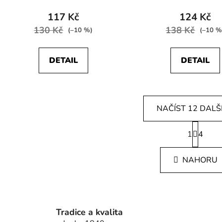
117 Kč
124 Kč
130 Kč
138 Kč
(–10 %)
(–10 %
DETAIL
DETAIL
NAČÍST 12 DALŠ
S
1
t
4
O
r
v
á
l
NAHORU
n
á
k
d
o
v
a
á
c
n
Tradice a kvalita
í
í