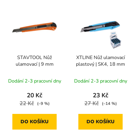
V
p
ý
r
p
o
i
d
s
u
p
k
r
t
STAVTOOL Nůž
XTLINE Nůž ulamovací
o
ů
ulamovací | 9 mm
plastový | SK4, 18 mm
d
u
Dodání 2-3 pracovní dny
Dodání 2-3 pracovní dny
k
t
20 Kč
23 Kč
ů
22 Kč
27 Kč
(–9 %)
(–14 %)
DO KOŠÍKU
DO KOŠÍKU