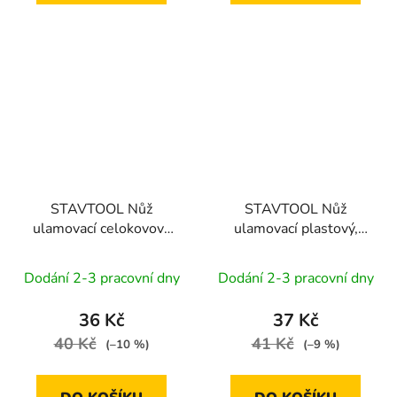
STAVTOOL Nůž
STAVTOOL Nůž
ulamovací celokovový
ulamovací plastový,
nerezový Auto-lock | 18
šroubová aretace | 18
mm, SK5
mm
Dodání 2-3 pracovní dny
Dodání 2-3 pracovní dny
36 Kč
37 Kč
40 Kč
41 Kč
(–10 %)
(–9 %)