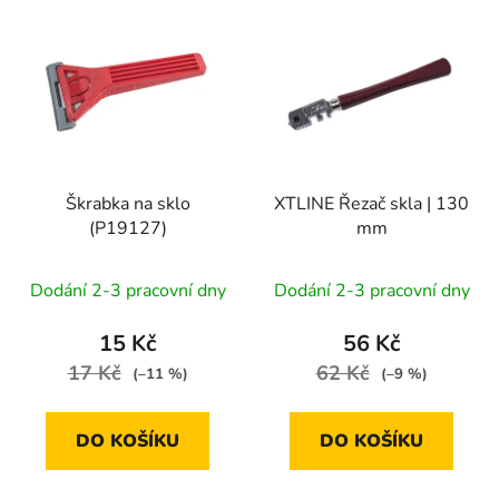
V
p
ý
r
p
o
i
d
s
u
p
k
r
t
Škrabka na sklo
XTLINE Řezač skla | 130
o
ů
(P19127)
mm
d
u
Dodání 2-3 pracovní dny
Dodání 2-3 pracovní dny
k
t
15 Kč
56 Kč
ů
17 Kč
62 Kč
(–11 %)
(–9 %)
DO KOŠÍKU
DO KOŠÍKU