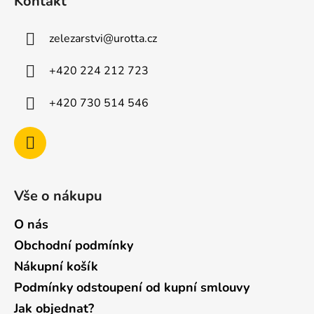
Kontakt
p
s
u
a
zelezarstvi
@
urotta.cz
t
í
+420 224 212 723
+420 730 514 546
Vše o nákupu
O nás
Obchodní podmínky
Nákupní košík
Podmínky odstoupení od kupní smlouvy
Jak objednat?