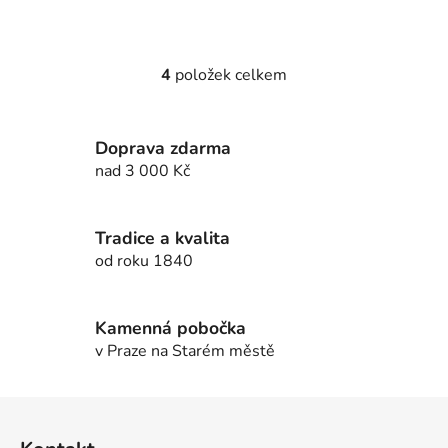
4
položek celkem
O
v
l
Doprava zdarma
á
d
nad 3 000 Kč
a
c
í
Tradice a kvalita
p
od roku 1840
r
v
k
Kamenná pobočka
y
v Praze na Starém městě
v
ý
Z
p
á
i