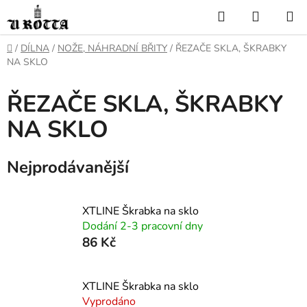
Přejít
Hledat
NÁKUP
na
KOŠÍK
obsah
DOMŮ
/
DÍLNA
/
NOŽE, NÁHRADNÍ BŘITY
/
ŘEZAČE SKLA, ŠKRABKY
NA SKLO
ŘEZAČE SKLA, ŠKRABKY
NA SKLO
Nejprodávanější
XTLINE Škrabka na sklo
Dodání 2-3 pracovní dny
86 Kč
XTLINE Škrabka na sklo
Vyprodáno