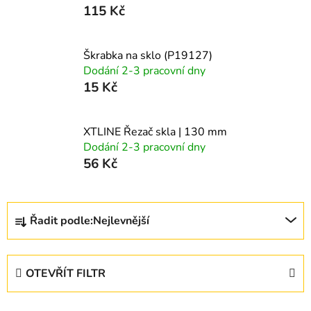
115 Kč
Škrabka na sklo (P19127)
Dodání 2-3 pracovní dny
15 Kč
XTLINE Řezač skla | 130 mm
Dodání 2-3 pracovní dny
56 Kč
Ř
Řadit podle:
Nejlevnější
a
z
e
OTEVŘÍT FILTR
n
í