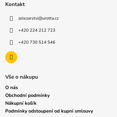
á
i
Kontakt
p
s
u
a
zelezarstvi
@
urotta.cz
t
í
+420 224 212 723
+420 730 514 546
Vše o nákupu
O nás
Obchodní podmínky
Nákupní košík
Podmínky odstoupení od kupní smlouvy