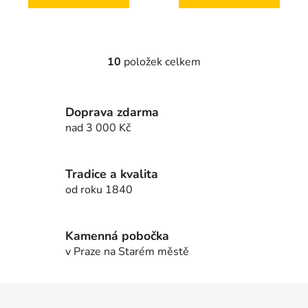
10
položek celkem
O
v
l
Doprava zdarma
á
d
nad 3 000 Kč
a
c
í
Tradice a kvalita
p
od roku 1840
r
v
k
Kamenná pobočka
y
v Praze na Starém městě
v
ý
Z
p