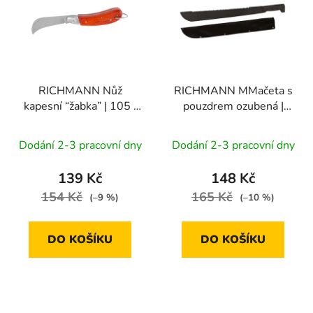
p
o
i
d
s
u
p
k
r
t
RICHMANN Nůž
RICHMANN MMačeta s
o
ů
kapesní “žabka” | 105 /
pouzdrem ozubená |
d
185 mm
600 mm
u
Dodání 2-3 pracovní dny
Dodání 2-3 pracovní dny
k
t
139 Kč
148 Kč
ů
154 Kč
165 Kč
(–9 %)
(–10 %)
DO KOŠÍKU
DO KOŠÍKU