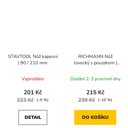
STAVTOOL Nůž kapesní
RICHMANN Nůž
| 90 / 210 mm
lovecký s pouzdrem |
300 mm
Vyprodáno
Dodání 2-3 pracovní dny
201 Kč
215 Kč
223 Kč
239 Kč
(–9 %)
(–10 %)
DETAIL
DO KOŠÍKU