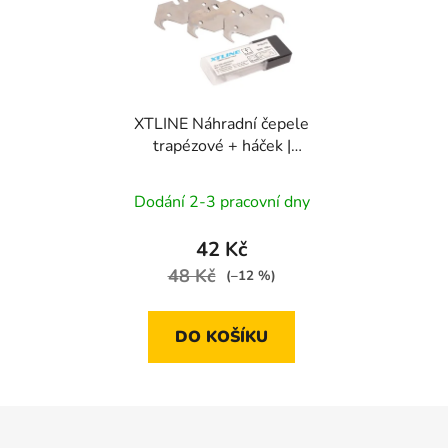
XTLINE Náhradní čepele
trapézové + háček |
SK5, 0,6 mm
(1bal/10ks)
Dodání 2-3 pracovní dny
42 Kč
48 Kč
(–12 %)
DO KOŠÍKU
Z
á