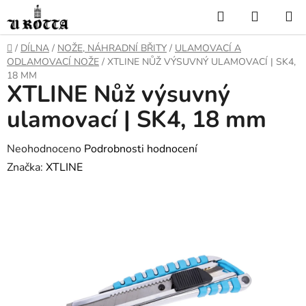
Přejít
Hledat
NÁKUP
na
KOŠÍK
obsah
DOMŮ
/
DÍLNA
/
NOŽE, NÁHRADNÍ BŘITY
/
ULAMOVACÍ A
ODLAMOVACÍ NOŽE
/
XTLINE NŮŽ VÝSUVNÝ ULAMOVACÍ | SK4,
18 MM
XTLINE Nůž výsuvný
ulamovací | SK4, 18 mm
Průměrné
Neohodnoceno
Podrobnosti hodnocení
hodnocení
Značka:
XTLINE
produktu
je
0,0
z
5
hvězdiček.