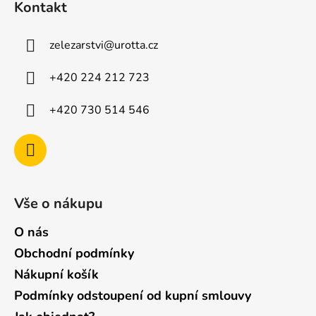
Kontakt
p
a
zelezarstvi
@
urotta.cz
t
í
+420 224 212 723
+420 730 514 546
Vše o nákupu
O nás
Obchodní podmínky
Nákupní košík
Podmínky odstoupení od kupní smlouvy