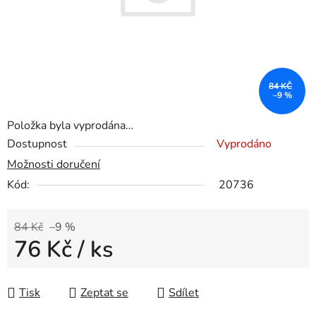
84 KČ
–9 %
Položka byla vyprodána…
Dostupnost
Vyprodáno
Možnosti doručení
Kód:
20736
84 Kč
–9 %
76 Kč
/ ks
Měrná cena:
Tisk
Zeptat se
Sdílet