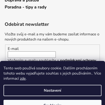
Doprava a platba
Poradna - tipy a rady
Odebírat newsletter
Vložte svůj e-mail a my vám budeme zasílat informace o
nových produktech na našem e-shopu.
E-mail
Vložením e-mailu souhlasíte s
podmínkami ochrany
osobních údajů
Tento web používá soubory cookie. Dalším procházením
tohoto webu vyjadřujete souhlas s jejich používáním.. Více
PŘIHLÁSIT SE
informací
zde
.
Nastavení
Vytvořil Shoptet