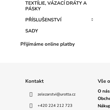
TEXTÍLIE, VÁZACÍ DRÁTY A
PÁSKY
PŘÍSLUŠENSTVÍ
SADY
Přijímáme online platby
Z
á
Kontakt
Vše 
p
a
O nás
zelezarstvi
@
urotta.cz
t
Obcho
í
+420 224 212 723
Nákup