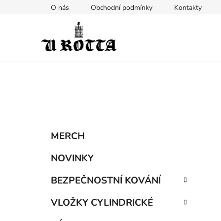
Přejít
O nás
Obchodní podmínky
Kontakty
na
obsah
P
K
Přeskočit
MERCH
a
kategorie
o
t
s
NOVINKY
e
t
g
BEZPEČNOSTNÍ KOVÁNÍ
r
o
a
r
VLOŽKY CYLINDRICKÉ
i
n
e