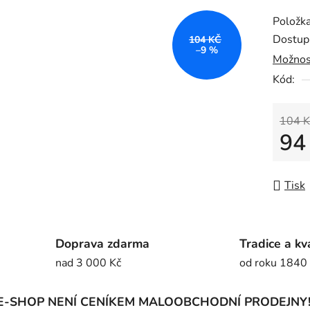
produk
Položk
je
Dostup
104 KČ
0,0
–9 %
Možnos
z
Kód:
5
hvězdič
104 K
94
Měrná
Tisk
Doprava zdarma
Tradice a kv
nad 3 000 Kč
od roku 1840
E-SHOP NENÍ CENÍKEM MALOOBCHODNÍ PRODEJNY