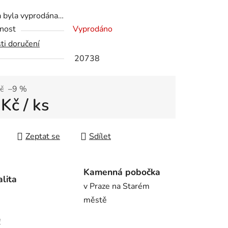
tu
a byla vyprodána…
nost
Vyprodáno
ti doručení
20738
ek.
č
–9 %
 Kč
/ ks
 cena:
Zeptat se
Sdílet
Kamenná pobočka
alita
v Praze na Starém
městě
!