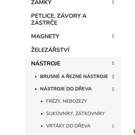
n
ZÁMKY
í
p
PETLICE, ZÁVORY A
a
ZÁSTRČE
n
MAGNETY
e
l
ŽELEZÁŘSTVÍ
NÁSTROJE
BRUSNÉ A ŘEZNÉ NÁSTROJE
NÁSTROJE DO DŘEVA
FRÉZY, NEBOZEZY
SUKOVNÍKY, ZÁTKOVNÍKY
VRTÁKY DO DŘEVA