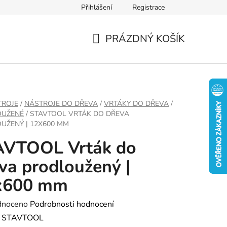
Přihlášení
Registrace
PRÁZDNÝ KOŠÍK
NÁKUPNÍ
KOŠÍK
TROJE
/
NÁSTROJE DO DŘEVA
/
VRTÁKY DO DŘEVA
/
OUŽENÉ
/
STAVTOOL VRTÁK DO DŘEVA
UŽENÝ | 12X600 MM
AVTOOL Vrták do
va prodloužený |
x600 mm
né
dnoceno
Podrobnosti hodnocení
ení
:
STAVTOOL