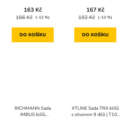
163 Kč
167 Kč
186 Kč
192 Kč
(–12 %)
(–13 %)
DO KOŠÍKU
DO KOŠÍKU
RICHMANN Sada
XTLINE Sada TRX klíčů
IMBUS klíčů
s otvorem 9 dílů | T10-
prodloužené s kuličkou
T50
v palcových rozměrech