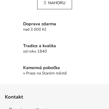
k
NAHORU
á
o
d
v
a
á
c
n
Doprava zdarma
í
í
nad 3 000 Kč
p
r
v
Tradice a kvalita
k
od roku 1840
y
v
ý
Kamenná pobočka
p
v Praze na Starém městě
i
s
u
Z
á
Kontakt
p
a