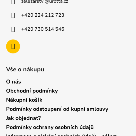
zelezarstvi
@
urotta.cz
t
í
+420 224 212 723
+420 730 514 546
Vše o nákupu
O nás
Obchodní podmínky
Nákupní košík
Podmínky odstoupení od kupní smlouvy
Jak objednat?
Podmínky ochrany osobních údajů