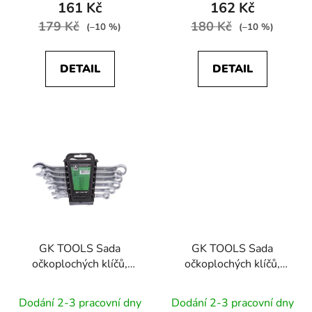
161 Kč
162 Kč
ů
179 Kč
180 Kč
(–10 %)
(–10 %)
DETAIL
DETAIL
GK TOOLS Sada
GK TOOLS Sada
očkoplochých klíčů,
očkoplochých klíčů,
chrom 6 dílů | 8-17 mm,
chrom 6 dílů | 8-17 mm,
plastový držák
textilní obal
Dodání 2-3 pracovní dny
Dodání 2-3 pracovní dny