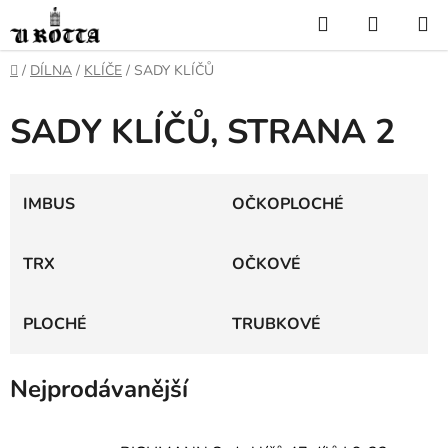
Přejít
Hledat
NÁKUP
na
KOŠÍK
obsah
DOMŮ
/
DÍLNA
/
KLÍČE
/
SADY KLÍČŮ
SADY KLÍČŮ
, STRANA 2
IMBUS
OČKOPLOCHÉ
TRX
OČKOVÉ
PLOCHÉ
TRUBKOVÉ
Nejprodávanější