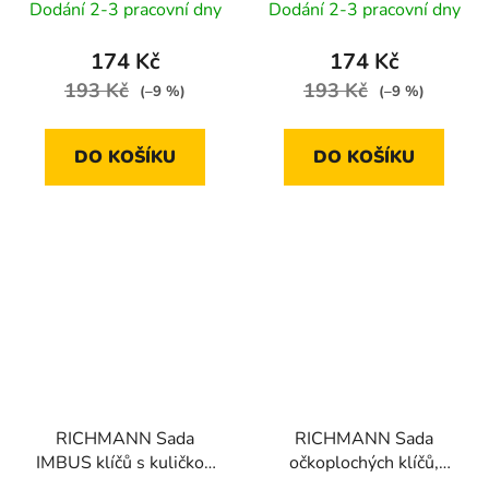
Dodání 2-3 pracovní dny
Dodání 2-3 pracovní dny
9 dílů | 1/16"-3/8"
174 Kč
174 Kč
193 Kč
193 Kč
(–9 %)
(–9 %)
DO KOŠÍKU
DO KOŠÍKU
RICHMANN Sada
RICHMANN Sada
IMBUS klíčů s kuličkou
očkoplochých klíčů,
prodloužené 1,5-10
chrom 6 dílů | 6-17 mm,