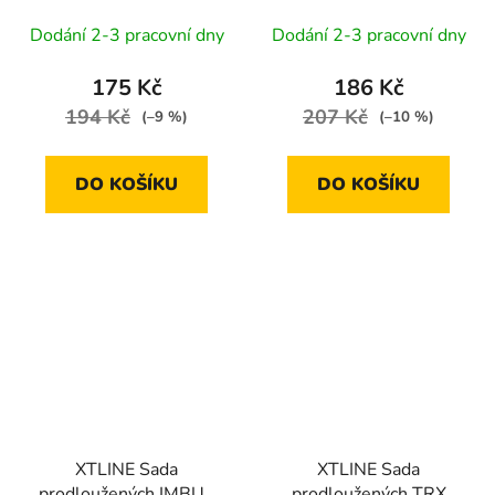
mm 9 dílů (P16616/J)
plastový držák
Dodání 2-3 pracovní dny
Dodání 2-3 pracovní dny
175 Kč
186 Kč
194 Kč
207 Kč
(–9 %)
(–10 %)
DO KOŠÍKU
DO KOŠÍKU
XTLINE Sada
XTLINE Sada
prodloužených IMBUS
prodloužených TRX