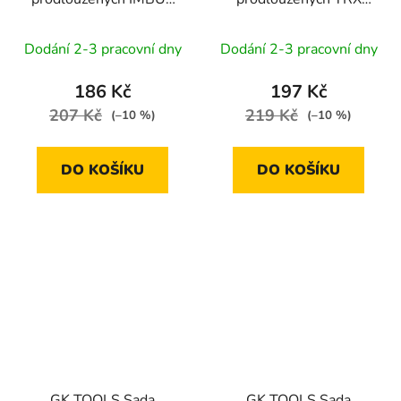
klíčů s kuličkou | 1.5-10
klíčů s otvorem | T10-
mm, 9 dílů
T50, 9 dílů
Dodání 2-3 pracovní dny
Dodání 2-3 pracovní dny
186 Kč
197 Kč
207 Kč
219 Kč
(–10 %)
(–10 %)
DO KOŠÍKU
DO KOŠÍKU
GK TOOLS Sada
GK TOOLS Sada