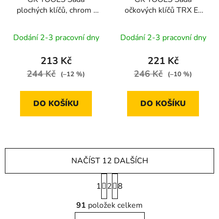
plochých klíčů, chrom |
očkových klíčů TRX E-
6-17 mm, 6 dílů,
PROFIL 4 díly
plastový držák
Dodání 2-3 pracovní dny
Dodání 2-3 pracovní dny
213 Kč
221 Kč
244 Kč
246 Kč
(–12 %)
(–10 %)
DO KOŠÍKU
DO KOŠÍKU
NAČÍST 12 DALŠÍCH
S
1
2
t
8
r
O
á
91
položek celkem
v
n
l