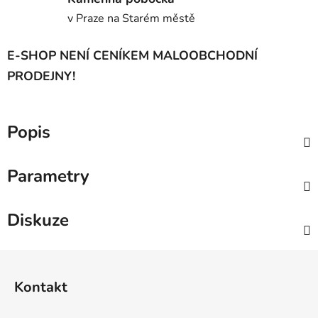
v Praze na Starém městě
E-SHOP NENÍ CENÍKEM MALOOBCHODNÍ
PRODEJNY!
Popis
Parametry
Diskuze
Z
á
Kontakt
p
a