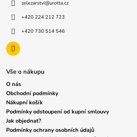
zelezarstvi
@
urotta.cz
t
í
+420 224 212 723
+420 730 514 546
Vše o nákupu
O nás
Obchodní podmínky
Nákupní košík
Podmínky odstoupení od kupní smlouvy
Jak objednat?
Podmínky ochrany osobních údajů