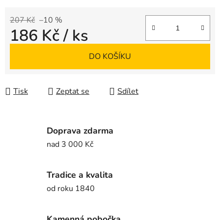
207 Kč
–10 %
186 Kč
/ ks
Měrná cena:
DO KOŠÍKU
Tisk
Zeptat se
Sdílet
Doprava zdarma
nad 3 000 Kč
Tradice a kvalita
od roku 1840
Kamenná pobočka