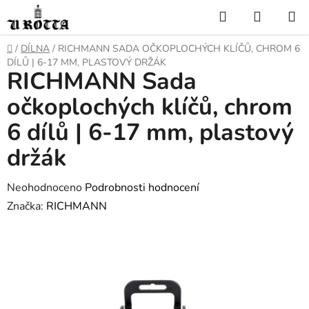
Přejít
Hledat
NÁKUP
na
KOŠÍK
obsah
DOMŮ
/
DÍLNA
/
RICHMANN SADA OČKOPLOCHÝCH KLÍČŮ, CHROM 6
DÍLŮ | 6-17 MM, PLASTOVÝ DRŽÁK
RICHMANN Sada
očkoplochých klíčů, chrom
6 dílů | 6-17 mm, plastový
držák
Průměrné
Neohodnoceno
Podrobnosti hodnocení
hodnocení
Značka:
RICHMANN
produktu
je
0,0
z
5