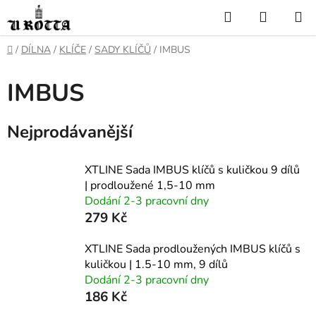
Přejít
Hledat
NÁKUP
na
KOŠÍK
obsah
DOMŮ
/
DÍLNA
/
KLÍČE
/
SADY KLÍČŮ
/
IMBUS
IMBUS
Nejprodávanější
XTLINE Sada IMBUS klíčů s kuličkou 9 dílů
| prodloužené 1,5-10 mm
Dodání 2-3 pracovní dny
279 Kč
XTLINE Sada prodloužených IMBUS klíčů s
kuličkou | 1.5-10 mm, 9 dílů
Dodání 2-3 pracovní dny
186 Kč