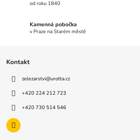
od roku 1840
y
v
ý
Kamenná pobočka
p
v Praze na Starém městě
i
s
u
Z
á
Kontakt
p
a
zelezarstvi
@
urotta.cz
t
í
+420 224 212 723
+420 730 514 546