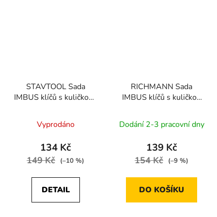
STAVTOOL Sada
RICHMANN Sada
IMBUS klíčů s kuličkou |
IMBUS klíčů s kuličkou
1,5-10 mm, 9 dílů
1,5-10 mm 9 dílů
(P16614)
Vyprodáno
Dodání 2-3 pracovní dny
134 Kč
139 Kč
149 Kč
154 Kč
(–10 %)
(–9 %)
DETAIL
DO KOŠÍKU