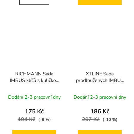
RICHMANN Sada
XTLINE Sada
IMBUS klíčů s kuličkou
prodloužených IMBUS
prodloužené 1,5-10
klíčů s kuličkou | 1.5-10
mm 9 dílů (P16616/J)
mm, 9 dílů
Dodání 2-3 pracovní dny
Dodání 2-3 pracovní dny
175 Kč
186 Kč
194 Kč
207 Kč
(–9 %)
(–10 %)