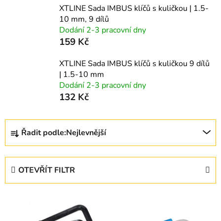
XTLINE Sada IMBUS klíčů s kuličkou | 1.5-
10 mm, 9 dílů
Dodání 2-3 pracovní dny
159 Kč
XTLINE Sada IMBUS klíčů s kuličkou 9 dílů
| 1.5-10 mm
Dodání 2-3 pracovní dny
132 Kč
Ř
Řadit podle:
Nejlevnější
a
z
e
OTEVŘÍT FILTR
n
í
V
p
ý
r