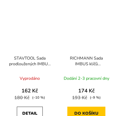
STAVTOOL Sada
RICHMANN Sada
prodloužených IMBUS
IMBUS klíčů
klíčů s kuličkou | 1,5-10
prodloužené s kuličkou
mm 9 dílů
v palcových rozměrech
Vyprodáno
Dodání 2-3 pracovní dny
9 dílů | 1/16"-3/8"
162 Kč
174 Kč
180 Kč
193 Kč
(–10 %)
(–9 %)
DETAIL
DO KOŠÍKU