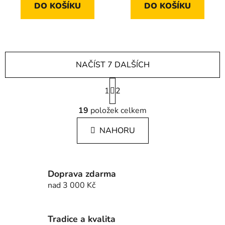
DO KOŠÍKU
DO KOŠÍKU
NAČÍST 7 DALŠÍCH
S
1
t
2
r
O
á
19
položek celkem
v
n
l
k
NAHORU
á
o
d
v
a
á
c
n
Doprava zdarma
í
í
nad 3 000 Kč
p
r
v
Tradice a kvalita
k