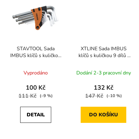
STAVTOOL Sada
XTLINE Sada IMBUS
IMBUS klíčů s kuličkou
klíčů s kuličkou 9 dílů |
9 dílů | 1,5-10 mm
1.5-10 mm
Vyprodáno
Dodání 2-3 pracovní dny
100 Kč
132 Kč
111 Kč
147 Kč
(–9 %)
(–10 %)
DETAIL
DO KOŠÍKU