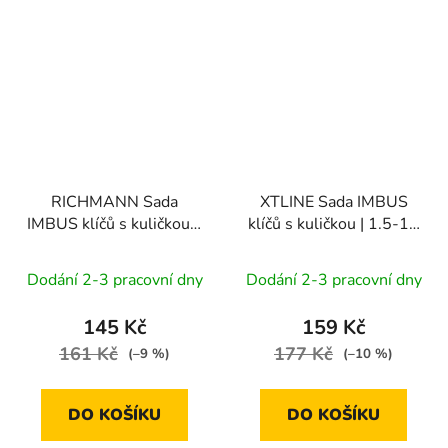
RICHMANN Sada
XTLINE Sada IMBUS
IMBUS klíčů s kuličkou v
klíčů s kuličkou | 1.5-10
palcových rozměrech 9
mm, 9 dílů
dílů | 1/16"-3/8
Dodání 2-3 pracovní dny
Dodání 2-3 pracovní dny
145 Kč
159 Kč
161 Kč
177 Kč
(–9 %)
(–10 %)
DO KOŠÍKU
DO KOŠÍKU