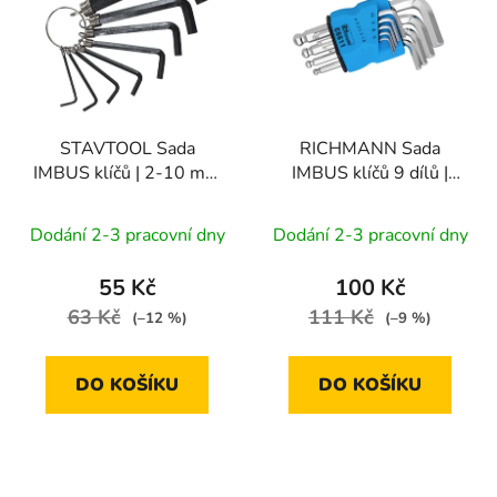
p
o
i
d
s
u
p
k
r
t
STAVTOOL Sada
RICHMANN Sada
o
ů
IMBUS klíčů | 2-10 mm
IMBUS klíčů 9 dílů |
d
8 dílů
1,5-10 mm
u
Dodání 2-3 pracovní dny
Dodání 2-3 pracovní dny
k
t
55 Kč
100 Kč
ů
63 Kč
111 Kč
(–12 %)
(–9 %)
DO KOŠÍKU
DO KOŠÍKU