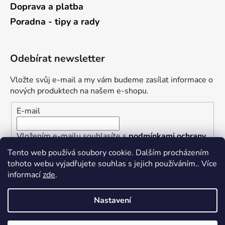
Doprava a platba
Poradna - tipy a rady
Odebírat newsletter
Vložte svůj e-mail a my vám budeme zasílat informace o
nových produktech na našem e-shopu.
E-mail
Vložením e-mailu souhlasíte s
podmínkami ochrany
osobních údajů
Tento web používá soubory cookie. Dalším procházením
tohoto webu vyjadřujete souhlas s jejich používáním.. Více
PŘIHLÁSIT SE
informací
zde
.
Nastavení
Vytvořil Shoptet