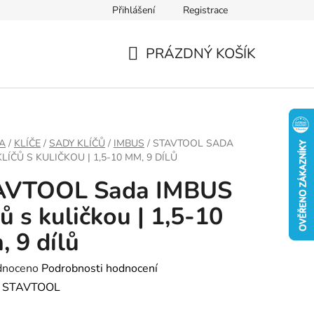
Přihlášení
Registrace
PRÁZDNÝ KOŠÍK
NÁKUPNÍ
KOŠÍK
A
/
KLÍČE
/
SADY KLÍČŮ
/
IMBUS
/
STAVTOOL SADA
LÍČŮ S KULIČKOU | 1,5-10 MM, 9 DÍLŮ
AVTOOL Sada IMBUS
čů s kuličkou | 1,5-10
 9 dílů
né
dnoceno
Podrobnosti hodnocení
ení
:
STAVTOOL
tu