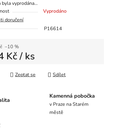
a byla vyprodána…
nost
Vyprodáno
ti doručení
P16614
ek.
č
–10 %
4 Kč
/ ks
 cena:
Zeptat se
Sdílet
Kamenná pobočka
alita
v Praze na Starém
městě
!