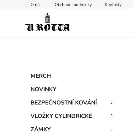
Přejít
O nás
Obchodní podmínky
Kontakty
na
obsah
P
K
Přeskočit
MERCH
a
kategorie
o
t
s
NOVINKY
e
t
g
BEZPEČNOSTNÍ KOVÁNÍ
r
o
a
r
VLOŽKY CYLINDRICKÉ
i
n
e
n
ZÁMKY