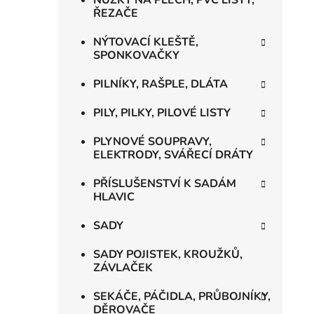
NŮŽKY NA PLECH, PVC LIŠTY,
ŘEZAČE
NÝTOVACÍ KLEŠTĚ,
SPONKOVAČKY
PILNÍKY, RAŠPLE, DLÁTA
PILY, PILKY, PILOVÉ LISTY
PLYNOVÉ SOUPRAVY,
ELEKTRODY, SVÁŘECÍ DRÁTY
PŘÍSLUŠENSTVÍ K SADÁM
HLAVIC
SADY
SADY POJISTEK, KROUŽKŮ,
ZÁVLAČEK
SEKÁČE, PÁČIDLA, PRŮBOJNÍKY,
DĚROVAČE