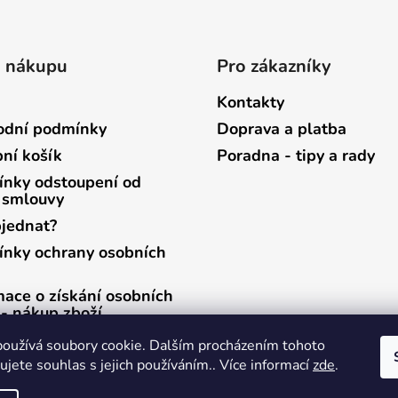
o nákupu
Pro zákazníky
Kontakty
dní podmínky
Doprava a platba
ní košík
Poradna - tipy a rady
nky odstoupení od
 smlouvy
bjednat?
nky ochrany osobních
mace o získání osobních
 - nákup zboží
mace o získání osobních
oužívá soubory cookie. Dalším procházením tohoto
 - zasílání newsletterů
jete souhlas s jejich používáním.. Více informací
zde
.