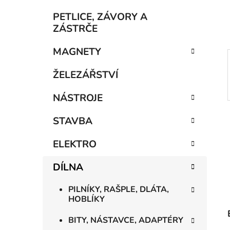
í
p
PETLICE, ZÁVORY A
a
ZÁSTRČE
n
MAGNETY
e
l
ŽELEZÁŘSTVÍ
NÁSTROJE
STAVBA
ELEKTRO
DÍLNA
PILNÍKY, RAŠPLE, DLÁTA,
HOBLÍKY
BITY, NÁSTAVCE, ADAPTÉRY