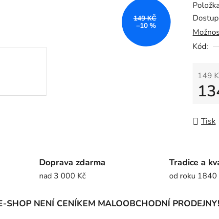
Položk
je
Dostup
149 KČ
0,0
–10 %
Možnos
z
Kód:
5
hvězdič
149 K
13
Měrná
Tisk
Doprava zdarma
Tradice a kv
nad 3 000 Kč
od roku 1840
E-SHOP NENÍ CENÍKEM MALOOBCHODNÍ PRODEJNY