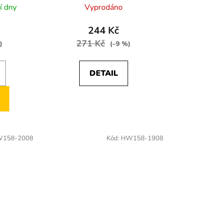
í dny
Vyprodáno
244 Kč
271 Kč
)
(–9 %)
DETAIL
158-2008
Kód:
HW158-1908