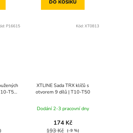
DO KOŠÍKU
ód:
P16615
Kód:
XT0813
oužených
XTLINE Sada TRX klíčů s
 T10-T50
otvorem 9 dílů | T10-T50
Dodání 2-3 pracovní dny
174 Kč
193 Kč
)
(–9 %)