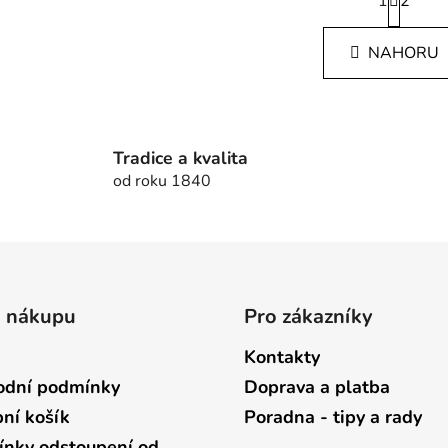
1
t
2
O
r
v
á
l
NAHORU
n
á
k
d
o
v
a
á
c
n
Tradice a kvalita
í
í
od roku 1840
p
r
v
k
y
v
o nákupu
Pro zákazníky
ý
p
Kontakty
i
s
dní podmínky
Doprava a platba
u
ní košík
Poradna - tipy a rady
nky odstoupení od