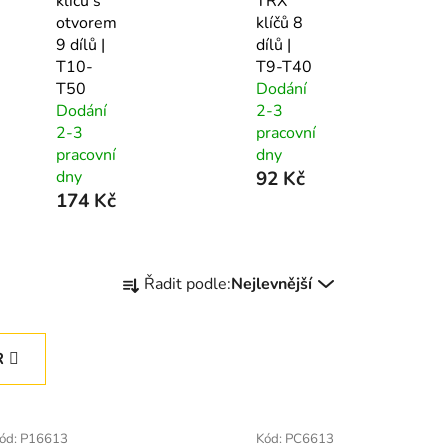
klíčů s
TRX
otvorem
klíčů 8
9 dílů |
dílů |
T10-
T9-T40
T50
Dodání
Dodání
2-3
2-3
pracovní
pracovní
dny
dny
92 Kč
174 Kč
Ř
Řadit podle:
Nejlevnější
a
z
e
R
n
í
p
ód:
P16613
Kód:
PC6613