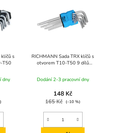
r
o
d
u
k
t
ů
líčů s
RICHMANN Sada TRX klíčů s
0-T50
otvorem T10-T50 9 dílů
(P16613)
í dny
Dodání 2-3 pracovní dny
148 Kč
165 Kč
)
(–10 %)