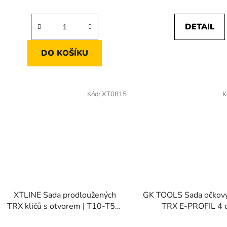
DETAIL
DO KOŠÍKU
Kód:
XT0815
K
XTLINE Sada prodloužených
GK TOOLS Sada očkový
TRX klíčů s otvorem | T10-T50,
TRX E-PROFIL 4 d
9 dílů