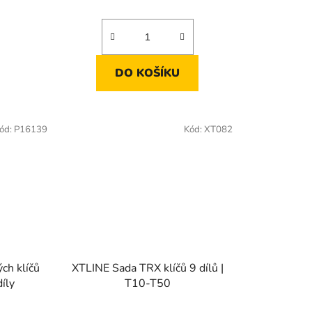
DO KOŠÍKU
ód:
P16139
Kód:
XT082
ch klíčů
XTLINE Sada TRX klíčů 9 dílů |
íly
T10-T50