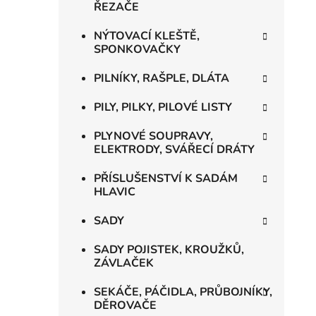
ŘEZAČE
NÝTOVACÍ KLEŠTĚ,
SPONKOVAČKY
PILNÍKY, RAŠPLE, DLÁTA
PILY, PILKY, PILOVÉ LISTY
PLYNOVÉ SOUPRAVY,
ELEKTRODY, SVÁŘECÍ DRÁTY
PŘÍSLUŠENSTVÍ K SADÁM
HLAVIC
SADY
SADY POJISTEK, KROUŽKŮ,
ZÁVLAČEK
SEKÁČE, PÁČIDLA, PRŮBOJNÍKY,
DĚROVAČE