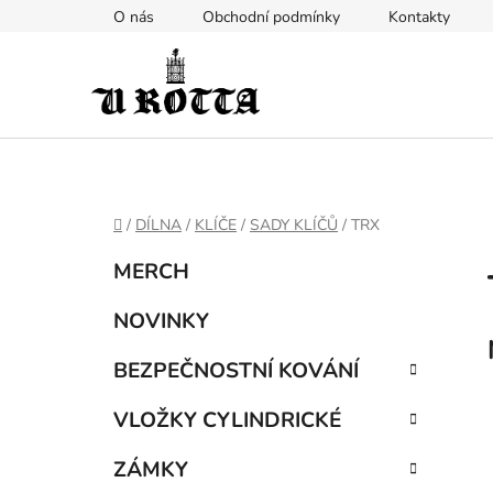
Přejít
O nás
Obchodní podmínky
Kontakty
na
obsah
DOMŮ
/
DÍLNA
/
KLÍČE
/
SADY KLÍČŮ
/
TRX
P
K
Přeskočit
MERCH
a
kategorie
o
t
s
NOVINKY
e
t
g
BEZPEČNOSTNÍ KOVÁNÍ
r
o
a
r
VLOŽKY CYLINDRICKÉ
i
n
e
n
ZÁMKY
í