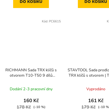
DO KOŠÍKU
DO KOŠÍKU
Kód:
PC6615
K
RICHMANN Sada TRX klíčů s
STAVTOOL Sada prodl
otvorem T10-T50 9 dílů
TRX klíčů s otvorem |
(P16615)
9 dílů
Dodání 2-3 pracovní dny
Vyprodáno
160 Kč
161 Kč
178 Kč
179 Kč
(–10 %)
(–10 %