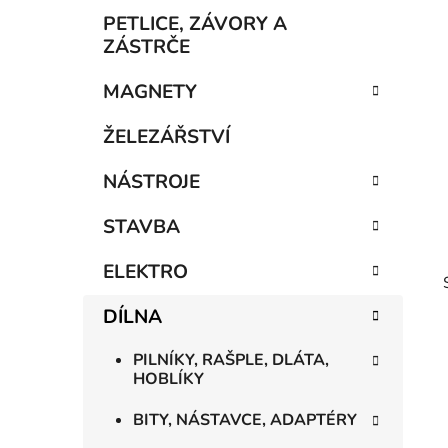
p
PETLICE, ZÁVORY A
a
ZÁSTRČE
n
MAGNETY
e
l
ŽELEZÁŘSTVÍ
NÁSTROJE
STAVBA
ELEKTRO
DÍLNA
PILNÍKY, RAŠPLE, DLÁTA,
HOBLÍKY
BITY, NÁSTAVCE, ADAPTÉRY