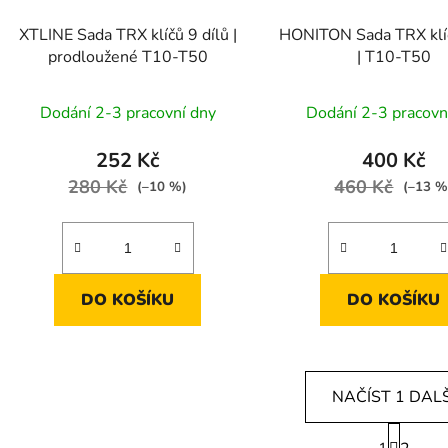
XTLINE Sada TRX klíčů 9 dílů |
HONITON Sada TRX klíč
prodloužené T10-T50
| T10-T50
Dodání 2-3 pracovní dny
Dodání 2-3 pracovn
252 Kč
400 Kč
280 Kč
460 Kč
(–10 %)
(–13 %
DO KOŠÍKU
DO KOŠÍKU
NAČÍST 1 DALŠ
S