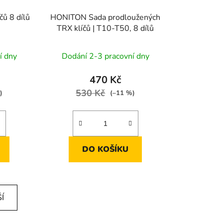
ů 8 dílů
HONITON Sada prodloužených
TRX klíčů | T10-T50, 8 dílů
í dny
Dodání 2-3 pracovní dny
470 Kč
530 Kč
)
(–11 %)
DO KOŠÍKU
Í