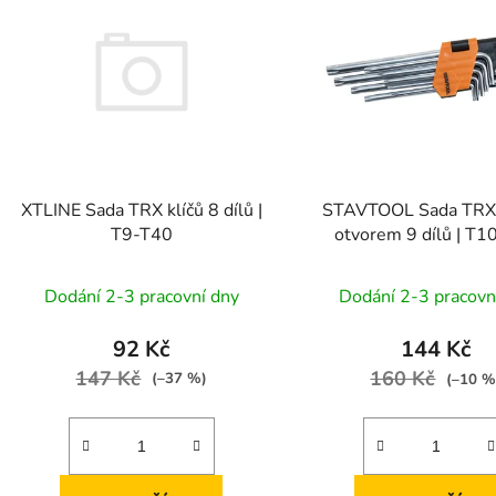
p
s
p
r
o
d
XTLINE Sada TRX klíčů 8 dílů |
STAVTOOL Sada TRX k
u
T9-T40
otvorem 9 dílů | T1
k
t
Dodání 2-3 pracovní dny
Dodání 2-3 pracovn
ů
92 Kč
144 Kč
147 Kč
160 Kč
(–37 %)
(–10 %