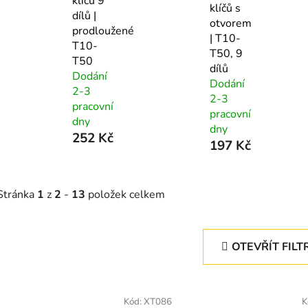
klíčů 9
klíčů s
dílů |
otvorem
prodloužené
| T10-
T10-
T50, 9
T50
dílů
Dodání
Dodání
2-3
2-3
pracovní
pracovní
dny
dny
252 Kč
197 Kč
Stránka
1
z
2
-
13
položek celkem
OTEVŘÍT FILT
V
ý
Kód:
XT086
K