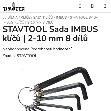
Přejít
Hledat
NÁKUP
na
KOŠÍK
obsah
DOMŮ
/
DÍLNA
/
KLÍČE
/
SADY KLÍČŮ
/
IMBUS
/
STAVTOOL SADA
IMBUS KLÍČŮ | 2-10 MM 8 DÍLŮ
STAVTOOL Sada IMBUS
klíčů | 2-10 mm 8 dílů
Průměrné
Neohodnoceno
Podrobnosti hodnocení
hodnocení
Značka:
STAVTOOL
produktu
je
0,0
z
5
hvězdiček.