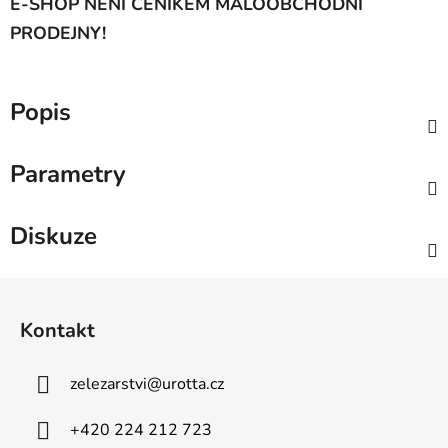
E-SHOP NENÍ CENÍKEM MALOOBCHODNÍ
PRODEJNY!
Popis
Parametry
Diskuze
Z
á
Kontakt
p
a
zelezarstvi
@
urotta.cz
t
í
+420 224 212 723