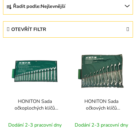
Ř
Řadit podle:
Nejlevnější
a
z
e
OTEVŘÍT FILTR
n
í
V
p
ý
r
p
o
i
d
s
u
p
k
r
t
HONITON Sada
HONITON Sada
o
ů
očkoplochých klíčů
očkových klíčů
d
vyhnutých 17 dílů
vyhnutých 12 dílů | 6-
u
HONIDRIVER | 6-22
32 mm, textilní obal
Dodání 2-3 pracovní dny
Dodání 2-3 pracovní dny
k
mm, textilní obal
t