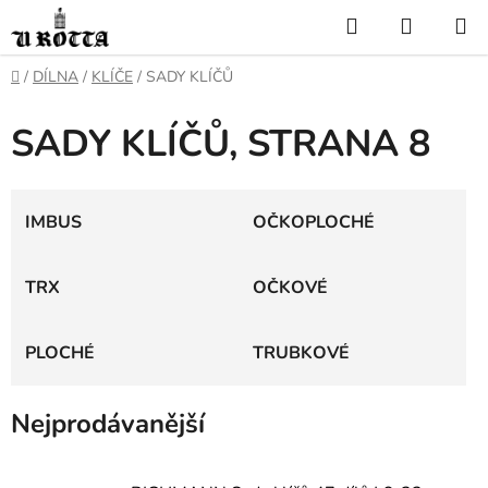
Přejít
Hledat
NÁKUP
na
KOŠÍK
obsah
DOMŮ
/
DÍLNA
/
KLÍČE
/
SADY KLÍČŮ
SADY KLÍČŮ
, STRANA 8
IMBUS
OČKOPLOCHÉ
TRX
OČKOVÉ
PLOCHÉ
TRUBKOVÉ
Nejprodávanější