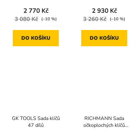
2 770 Kč
2 930 Kč
3 080 Kč
3 260 Kč
(–10 %)
(–10 %)
DO KOŠÍKU
DO KOŠÍKU
GK TOOLS Sada klíčů
RICHMANN Sada
47 dílů
očkoplochých klíčů
vyhnutých 6 dílů | 34-
50 mm, textilní obal