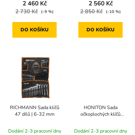
2 460 Kč
2 560 Kč
ů
2 730 Kč
2 850 Kč
(–9 %)
(–10 %)
DO KOŠÍKU
DO KOŠÍKU
RICHMANN Sada klíčů
HONITON Sada
47 dílů | 6-32 mm
očkoplochých klíčů
vyhnutých 22 dílů | 6-
32 mm, textilní obal
Dodání 2-3 pracovní dny
Dodání 2-3 pracovní dny