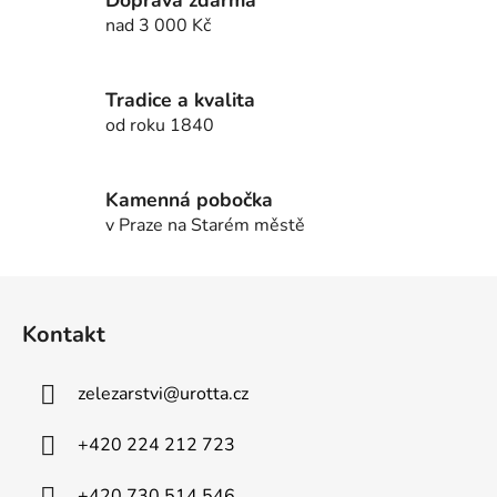
Doprava zdarma
í
c
nad 3 000 Kč
í
p
r
Tradice a kvalita
v
od roku 1840
k
y
v
Kamenná pobočka
ý
v Praze na Starém městě
p
i
Z
s
u
á
Kontakt
p
a
zelezarstvi
@
urotta.cz
t
í
+420 224 212 723
+420 730 514 546