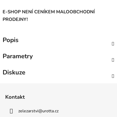
E-SHOP NENÍ CENÍKEM MALOOBCHODNÍ
PRODEJNY!
Popis
Parametry
Diskuze
Z
á
Kontakt
p
a
zelezarstvi
@
urotta.cz
t