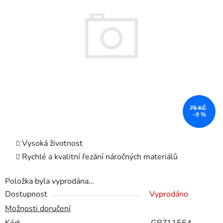
5
hvězdiček.
75 KČ
–9 %
Vysoká životnost
Rychlé a kvalitní řezání náročných materiálů
Položka byla vyprodána…
Dostupnost
Vyprodáno
Možnosti doručení