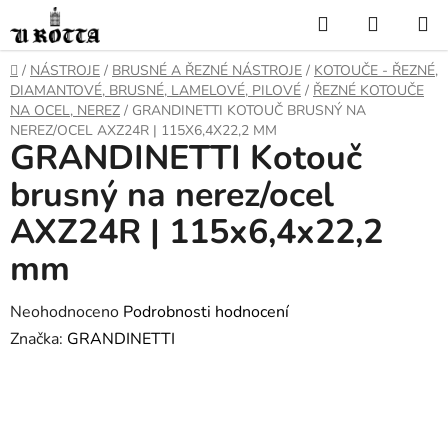
Přejít
Hledat
NÁKUP
na
KOŠÍK
obsah
DOMŮ
/
NÁSTROJE
/
BRUSNÉ A ŘEZNÉ NÁSTROJE
/
KOTOUČE - ŘEZNÉ,
DIAMANTOVÉ, BRUSNÉ, LAMELOVÉ, PILOVÉ
/
ŘEZNÉ KOTOUČE
NA OCEL, NEREZ
/
GRANDINETTI KOTOUČ BRUSNÝ NA
NEREZ/OCEL AXZ24R | 115X6,4X22,2 MM
GRANDINETTI Kotouč
brusný na nerez/ocel
AXZ24R | 115x6,4x22,2
mm
Průměrné
Neohodnoceno
Podrobnosti hodnocení
hodnocení
Značka:
GRANDINETTI
produktu
je
0,0
z