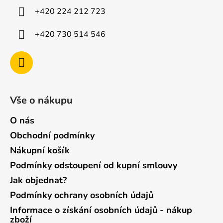
í
+420 224 212 723
+420 730 514 546
Vše o nákupu
O nás
Obchodní podmínky
Nákupní košík
Podmínky odstoupení od kupní smlouvy
Jak objednat?
Podmínky ochrany osobních údajů
Informace o získání osobních údajů - nákup
zboží