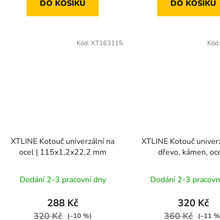
DO KOŠÍKU
DO KOŠÍKU
Kód:
XT163115
Kód
XTLINE Kotouč univerzální na
XTLINE Kotouč univerz
ocel | 115x1,2x22,2 mm
dřevo, kámen, oce
125x1,2x22,2 
Dodání 2-3 pracovní dny
Dodání 2-3 pracovn
288 Kč
320 Kč
320 Kč
360 Kč
(–10 %)
(–11 %