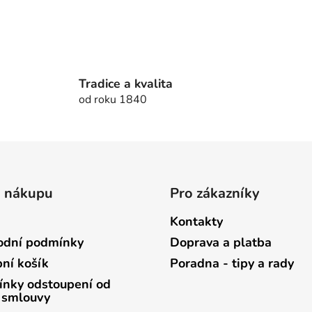
y
v
ý
p
i
s
Tradice a kvalita
u
od roku 1840
o nákupu
Pro zákazníky
Kontakty
dní podmínky
Doprava a platba
ní košík
Poradna - tipy a rady
nky odstoupení od
 smlouvy