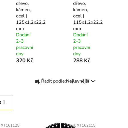
dřevo,
dřevo,
kámen,
kámen,
ocel |
ocel |
125x1,2x22,2
115x1,2x22,2
mm
mm
Dodání
Dodání
2-3
2-3
pracovní
pracovní
dny
dny
320 Kč
288 Kč
Ř
Řadit podle:
Nejlevnější
a
z
e
R
n
í
p
:
XT161125
Kód:
XT162115