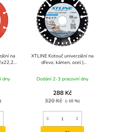
r
o
d
u
k
t
ů
ální na
XTLINE Kotouč univerzální na
,2x22,2
dřevo, kámen, ocel |
115x1,2x22,2 mm
í dny
Dodání 2-3 pracovní dny
288 Kč
320 Kč
)
(–10 %)