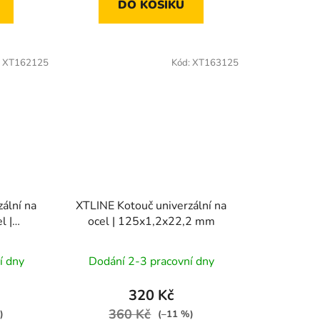
DO KOŠÍKU
:
XT162125
Kód:
XT163125
ální na
XTLINE Kotouč univerzální na
l |
ocel | 125x1,2x22,2 mm
mm
í dny
Dodání 2-3 pracovní dny
320 Kč
360 Kč
)
(–11 %)