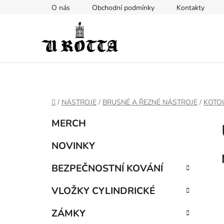
Přejít
O nás
Obchodní podmínky
Kontakty
na
obsah
DOMŮ
/
NÁSTROJE
/
BRUSNÉ A ŘEZNÉ NÁSTROJE
/
KOTOU
P
K
Přeskočit
MERCH
a
kategorie
o
t
s
NOVINKY
e
t
g
BEZPEČNOSTNÍ KOVÁNÍ
r
o
a
r
VLOŽKY CYLINDRICKÉ
i
n
e
n
ZÁMKY
í