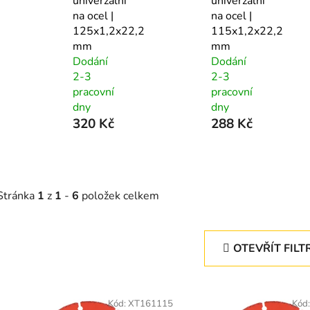
univerzální
univerzální
na ocel |
na ocel |
125x1,2x22,2
115x1,2x22,2
mm
mm
Dodání
Dodání
2-3
2-3
pracovní
pracovní
dny
dny
320 Kč
288 Kč
Stránka
1
z
1
-
6
položek celkem
OTEVŘÍT FILT
V
ý
Kód:
XT161115
Kód