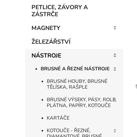
p
PETLICE, ZÁVORY A
a
ZÁSTRČE
n
MAGNETY
e
l
ŽELEZÁŘSTVÍ
NÁSTROJE
BRUSNÉ A ŘEZNÉ NÁSTROJE
BRUSNÉ HOUBY, BRUSNÉ
TĚLÍSKA, RAŠPLE
BRUSNÉ VÝSEKY, PÁSY, ROLE,
PLÁTNA, PAPÍRY, KOTOUČE
KARTÁČE
KOTOUČE - ŘEZNÉ,
DIAMANTOVÉ, BRUSNÉ,