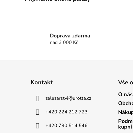
Doprava zdarma
nad 3 000 Kč
Z
á
Kontakt
Vše 
p
a
O nás
zelezarstvi
@
urotta.cz
t
Obcho
í
+420 224 212 723
Nákup
Podmí
+420 730 514 546
kupní