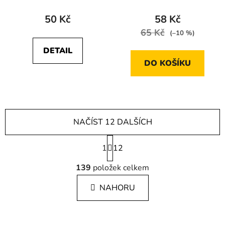
50 Kč
58 Kč
65 Kč
(–10 %)
DETAIL
DO KOŠÍKU
NAČÍST 12 DALŠÍCH
S
1
t
12
r
O
á
139
položek celkem
v
n
l
k
NAHORU
á
o
d
v
a
á