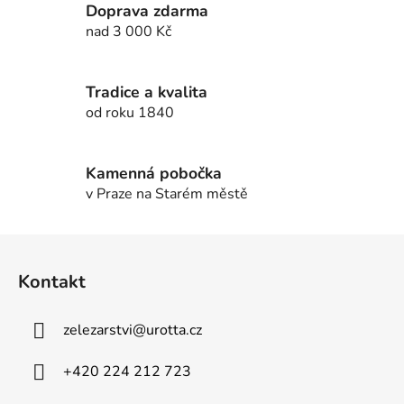
c
n
Doprava zdarma
í
í
nad 3 000 Kč
p
r
v
Tradice a kvalita
k
od roku 1840
y
v
ý
Kamenná pobočka
p
v Praze na Starém městě
i
s
u
Z
á
Kontakt
p
a
zelezarstvi
@
urotta.cz
t
í
+420 224 212 723