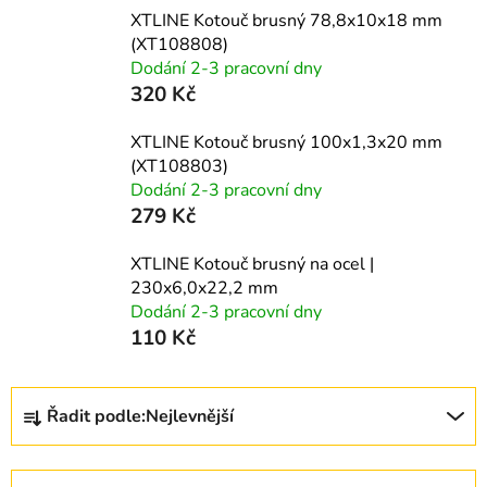
XTLINE Kotouč brusný 78,8x10x18 mm
(XT108808)
Dodání 2-3 pracovní dny
320 Kč
XTLINE Kotouč brusný 100x1,3x20 mm
(XT108803)
Dodání 2-3 pracovní dny
279 Kč
XTLINE Kotouč brusný na ocel |
230x6,0x22,2 mm
Dodání 2-3 pracovní dny
110 Kč
Ř
Řadit podle:
Nejlevnější
a
z
e