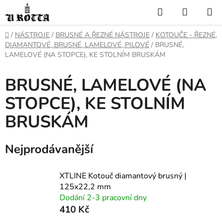
Přejít
Hledat
NÁKUP
na
KOŠÍK
obsah
DOMŮ
/
NÁSTROJE
/
BRUSNÉ A ŘEZNÉ NÁSTROJE
/
KOTOUČE - ŘEZNÉ,
DIAMANTOVÉ, BRUSNÉ, LAMELOVÉ, PILOVÉ
/
BRUSNÉ,
LAMELOVÉ (NA STOPCE), KE STOLNÍM BRUSKÁM
BRUSNÉ, LAMELOVÉ (NA
STOPCE), KE STOLNÍM
BRUSKÁM
Nejprodávanější
XTLINE Kotouč diamantový brusný |
125x22,2 mm
Dodání 2-3 pracovní dny
410 Kč