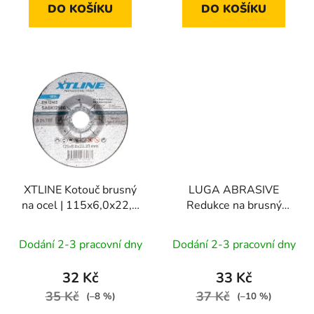
DO KOŠÍKU
DO KOŠÍKU
XTLINE Kotouč brusný
LUGA ABRASIVE
na ocel | 115x6,0x22,2
Redukce na brusný
mm
kotouč 32-20 mm
Dodání 2-3 pracovní dny
Dodání 2-3 pracovní dny
32 Kč
33 Kč
35 Kč
37 Kč
(–8 %)
(–10 %)