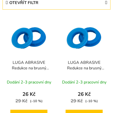
OTEVŘÍT FILTR
n
í
V
p
ý
r
p
o
i
d
s
u
p
k
r
t
LUGA ABRASIVE
LUGA ABRASIVE
o
ů
Redukce na brusný
Redukce na brusný
d
kotouč 20-13 mm
kotouč 20-16 mm
u
Dodání 2-3 pracovní dny
Dodání 2-3 pracovní dny
k
t
26 Kč
26 Kč
ů
29 Kč
29 Kč
(–10 %)
(–10 %)