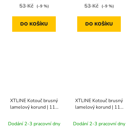
53 Kč
53 Kč
(–9 %)
(–9 %)
DO KOŠÍKU
DO KOŠÍKU
XTLINE Kotouč brusný
XTLINE Kotouč brusný
lamelový korund | 115
lamelový korund | 115
mm zr. 60
mm zr. 80
Dodání 2-3 pracovní dny
Dodání 2-3 pracovní dny