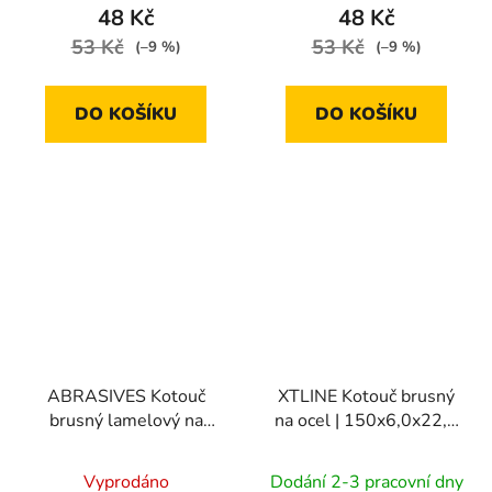
48 Kč
48 Kč
53 Kč
53 Kč
(–9 %)
(–9 %)
DO KOŠÍKU
DO KOŠÍKU
ABRASIVES Kotouč
XTLINE Kotouč brusný
brusný lamelový na
na ocel | 150x6,0x22,2
stopce | 50x10x6 mm
mm
zr.
Vyprodáno
Dodání 2-3 pracovní dny