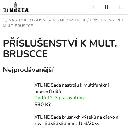
Přejít
Hledat
NÁKUP
na
KOŠÍK
obsah
DOMŮ
/
NÁSTROJE
/
BRUSNÉ A ŘEZNÉ NÁSTROJE
/
PŘÍSLUŠENSTVÍ K
MULT. BRUSCCE
PŘÍSLUŠENSTVÍ K MULT.
BRUSCCE
Nejprodávanější
XTLINE Sada nástrojů k multifunkční
brusce 8 dílů
Dodání 2-3 pracovní dny
530 Kč
XTLINE Sada brusných výseků na dřevo a
kov | 93x93x93 mm, 1bal/20ks