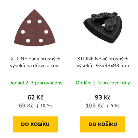
V
p
ý
r
p
o
i
d
s
u
p
k
r
t
XTLINE Sada brusných
XTLINE Nosič brusných
o
ů
výseků na dřevo a kov |
výseků | 93x93x93 mm
d
93x93x93 mm,
u
1bal/20ks
Dodání 2-3 pracovní dny
Dodání 2-3 pracovní dny
k
t
62 Kč
93 Kč
ů
69 Kč
103 Kč
(–10 %)
(–9 %)
DO KOŠÍKU
DO KOŠÍKU