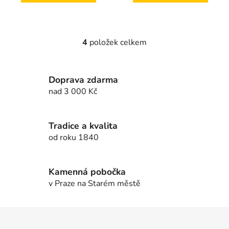
4
položek celkem
O
v
l
Doprava zdarma
á
d
nad 3 000 Kč
a
c
í
Tradice a kvalita
p
od roku 1840
r
v
k
Kamenná pobočka
y
v Praze na Starém městě
v
ý
Z
p
á
i