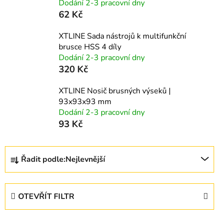
Dodání 2-3 pracovní dny
62 Kč
XTLINE Sada nástrojů k multifunkční
brusce HSS 4 díly
Dodání 2-3 pracovní dny
320 Kč
XTLINE Nosič brusných výseků |
93x93x93 mm
Dodání 2-3 pracovní dny
93 Kč
Ř
Řadit podle:
Nejlevnější
a
z
e
OTEVŘÍT FILTR
n
í