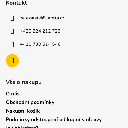
Kontakt
p
s
u
a
zelezarstvi
@
urotta.cz
t
í
+420 224 212 723
+420 730 514 546
Vše o nákupu
O nás
Obchodní podmínky
Nákupní košík
Podmínky odstoupení od kupní smlouvy
Jak objednat?