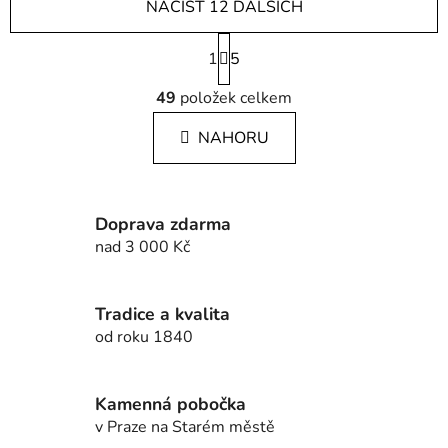
NAČÍST 12 DALŠÍCH
S
1
t
5
r
O
á
49
položek celkem
v
n
l
k
NAHORU
á
o
d
v
a
á
c
n
Doprava zdarma
í
í
nad 3 000 Kč
p
r
v
Tradice a kvalita
k
od roku 1840
y
v
ý
Kamenná pobočka
p
v Praze na Starém městě
i