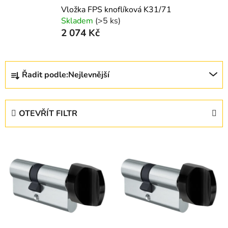
Vložka FPS knoflíková K31/71
Skladem
(>5 ks)
2 074 Kč
Ř
Řadit podle:
Nejlevnější
a
z
e
OTEVŘÍT FILTR
n
í
V
p
ý
r
p
o
i
d
s
u
p
k
r
t