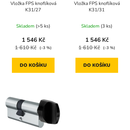
Vložka FPS knoflíková
Vložka FPS knoflíková
o
ů
K31/27
K31/31
d
u
Skladem
(>5 ks)
Skladem
(3 ks)
k
t
1 546 Kč
1 546 Kč
ů
1 610 Kč
1 610 Kč
(–3 %)
(–3 %)
DO KOŠÍKU
DO KOŠÍKU