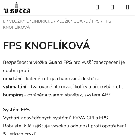
Přejít
Hledat
NÁKUP
na
KOŠÍK
obsah
DOMŮ
/
VLOŽKY CYLINDRICKÉ
/
VLOŽKY GUARD
/
FPS
/
FPS
KNOFLÍKOVÁ
FPS KNOFLÍKOVÁ
Bezpečnostní vložka
Guard FPS
pro vyšší zabezpečení je
odolná proti:
odvrtání
- kalené kolíky a tvarovaná destička
vyhmatání
- tvarované blokovací kolíky a překrytý profil
bumping
- chráněna tvarem stavítek, system ABS
Systém FPS:
Vychází z osvědčených systémů EVVA GPI a EPS
Robustní klíč zajišťuje vysokou odolnost proti opotřebení
5 jisticích prvků