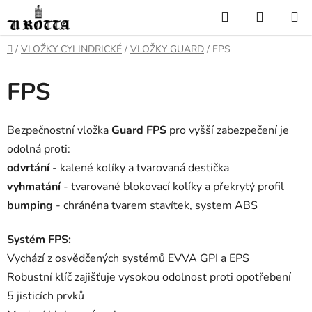
Přejít
Hledat
NÁKUP
na
KOŠÍK
obsah
DOMŮ
/
VLOŽKY CYLINDRICKÉ
/
VLOŽKY GUARD
/
FPS
FPS
Bezpečnostní vložka
Guard FPS
pro vyšší zabezpečení je
odolná proti:
odvrtání
- kalené kolíky a tvarovaná destička
vyhmatání
- tvarované blokovací kolíky a překrytý profil
bumping
- chráněna tvarem stavítek, system ABS
Systém FPS:
Vychází z osvědčených systémů EVVA GPI a EPS
Robustní klíč zajišťuje vysokou odolnost proti opotřebení
5 jisticích prvků