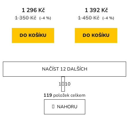
1 296 Kč
1 392 Kč
1 350 Kč
1 450 Kč
(–4 %)
(–4 %)
DO KOŠÍKU
DO KOŠÍKU
NAČÍST 12 DALŠÍCH
S
1
t
10
r
O
á
119
položek celkem
v
n
l
k
NAHORU
á
o
d
v
a
á
c
n