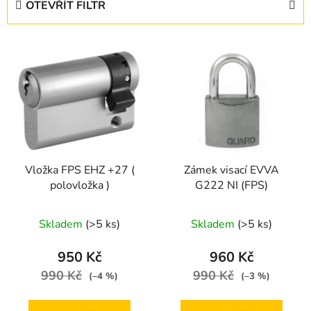
OTEVŘÍT FILTR
n
í
V
p
ý
r
p
o
i
d
s
u
p
k
r
t
Vložka FPS EHZ +27 (
Zámek visací EVVA
o
ů
polovložka )
G222 NI (FPS)
d
u
Skladem
(>5 ks)
Skladem
(>5 ks)
k
t
950 Kč
960 Kč
ů
990 Kč
990 Kč
(–4 %)
(–3 %)