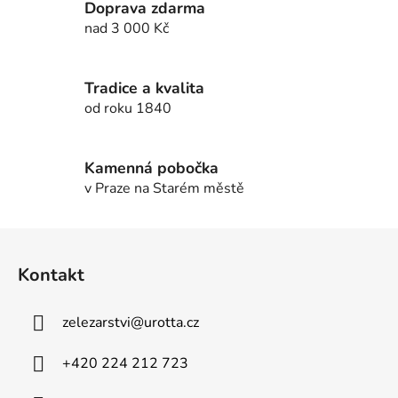
Doprava zdarma
í
í
nad 3 000 Kč
p
r
v
Tradice a kvalita
k
od roku 1840
y
v
ý
Kamenná pobočka
p
v Praze na Starém městě
i
s
u
Z
á
Kontakt
p
a
zelezarstvi
@
urotta.cz
t
í
+420 224 212 723