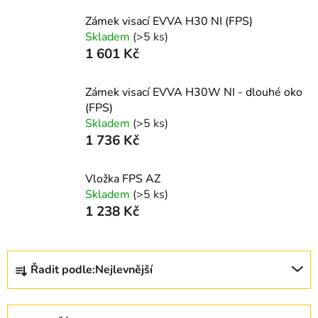
Zámek visací EVVA H30 NI (FPS)
Skladem
(>5 ks)
1 601 Kč
Zámek visací EVVA H30W NI - dlouhé oko
(FPS)
Skladem
(>5 ks)
1 736 Kč
Vložka FPS AZ
Skladem
(>5 ks)
1 238 Kč
Ř
Řadit podle:
Nejlevnější
a
z
e