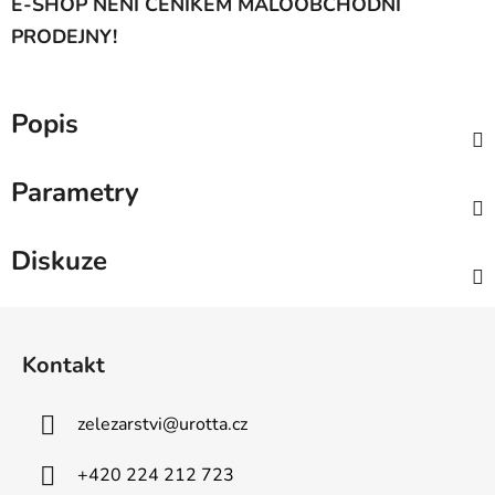
E-SHOP NENÍ CENÍKEM MALOOBCHODNÍ
PRODEJNY!
Popis
Parametry
Diskuze
Z
á
Kontakt
p
a
zelezarstvi
@
urotta.cz
t
í
+420 224 212 723