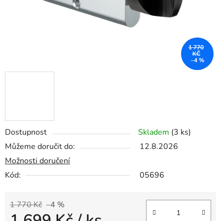
1 770
KČ
–4 %
Dostupnost
Skladem
(3 ks)
Můžeme doručit do:
12.8.2026
Možnosti doručení
Kód:
05696
1 770 Kč
–4 %
1 699 Kč
/ ks