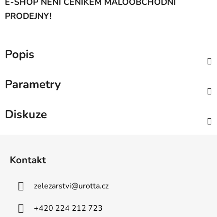
E-SHOP NENÍ CENÍKEM MALOOBCHODNÍ
PRODEJNY!
Popis
Parametry
Diskuze
Z
á
Kontakt
p
a
zelezarstvi
@
urotta.cz
t
í
+420 224 212 723