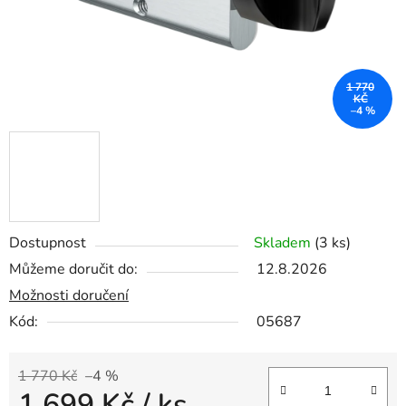
1 770
KČ
–4 %
Dostupnost
Skladem
(3 ks)
Můžeme doručit do:
12.8.2026
Možnosti doručení
Kód:
05687
1 770 Kč
–4 %
1 699 Kč
/ ks