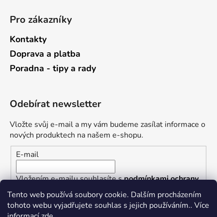
Pro zákazníky
Kontakty
Doprava a platba
Poradna - tipy a rady
Odebírat newsletter
Vložte svůj e-mail a my vám budeme zasílat informace o
nových produktech na našem e-shopu.
E-mail
Vložením e-mailu souhlasíte s
podmínkami ochrany
osobních údajů
Tento web používá soubory cookie. Dalším procházením
tohoto webu vyjadřujete souhlas s jejich používáním.. Více
PŘIHLÁSIT SE
informací
zde
.