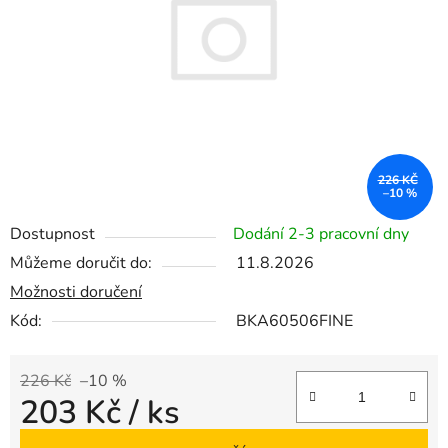
hvězdiček.
226 KČ
–10 %
Dostupnost
Dodání 2-3 pracovní dny
Můžeme doručit do:
11.8.2026
Možnosti doručení
Kód:
BKA60506FINE
226 Kč
–10 %
203 Kč
/ ks
Měrná cena: