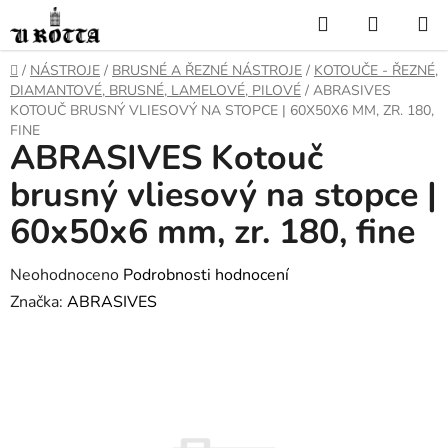
Přejít
Hledat
NÁKUP
na
KOŠÍK
obsah
DOMŮ
/
NÁSTROJE
/
BRUSNÉ A ŘEZNÉ NÁSTROJE
/
KOTOUČE - ŘEZNÉ,
DIAMANTOVÉ, BRUSNÉ, LAMELOVÉ, PILOVÉ
/
ABRASIVES
KOTOUČ BRUSNÝ VLIESOVÝ NA STOPCE | 60X50X6 MM, ZR. 180,
FINE
ABRASIVES Kotouč
brusný vliesový na stopce |
60x50x6 mm, zr. 180, fine
Průměrné
Neohodnoceno
Podrobnosti hodnocení
hodnocení
Značka:
ABRASIVES
produktu
je
0,0
z
5