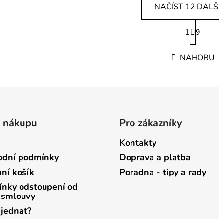
NAČÍST 12 DALŠ
S
1
t
9
O
r
v
á
l
NAHORU
n
á
k
d
o
v
a
á
c
n
í
í
p
o nákupu
Pro zákazníky
r
Kontakty
v
k
dní podmínky
Doprava a platba
y
ní košík
Poradna - tipy a rady
v
ý
nky odstoupení od
 smlouvy
p
i
bjednat?