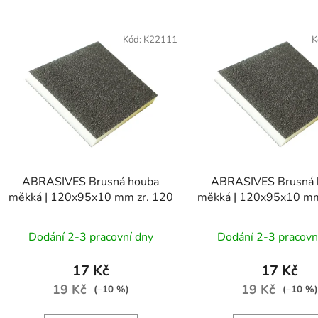
V
ý
Kód:
K22111
K
p
s
p
r
o
d
ABRASIVES Brusná houba
ABRASIVES Brusná 
u
měkká | 120x95x10 mm zr. 120
měkká | 120x95x10 mm
k
t
Dodání 2-3 pracovní dny
Dodání 2-3 pracovn
ů
17 Kč
17 Kč
19 Kč
19 Kč
(–10 %)
(–10 %)