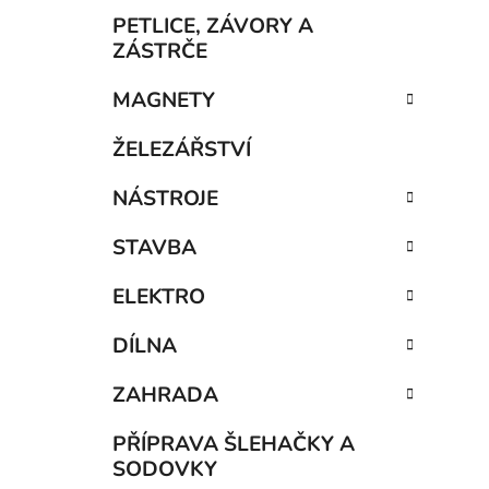
p
PETLICE, ZÁVORY A
a
ZÁSTRČE
n
MAGNETY
e
i
l
ŽELEZÁŘSTVÍ
NÁSTROJE
STAVBA
ELEKTRO
DÍLNA
ZAHRADA
PŘÍPRAVA ŠLEHAČKY A
SODOVKY