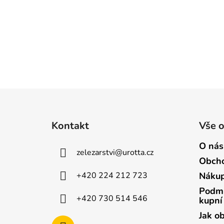
Z
á
Kontakt
Vše 
p
a
O nás
zelezarstvi
@
urotta.cz
t
Obcho
í
+420 224 212 723
Nákup
Podmí
+420 730 514 546
kupní
Jak o