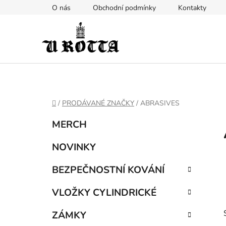
Přejít
O nás
Obchodní podmínky
Kontakty
na
obsah
DOMŮ
/
PRODÁVANÉ ZNAČKY
/
ABRASIVES
P
K
Přeskočit
MERCH
a
kategorie
o
t
s
NOVINKY
e
t
g
BEZPEČNOSTNÍ KOVÁNÍ
r
o
a
r
VLOŽKY CYLINDRICKÉ
i
n
e
n
ZÁMKY
í