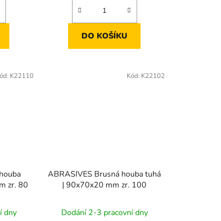
DO KOŠÍKU
ód:
K22110
Kód:
K22102
houba
ABRASIVES Brusná houba tuhá
 zr. 80
| 90x70x20 mm zr. 100
í dny
Dodání 2-3 pracovní dny