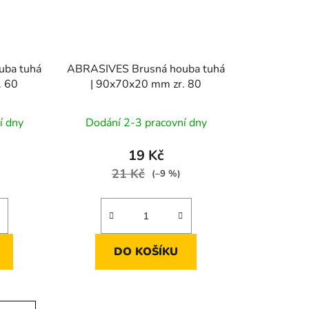
uba tuhá
ABRASIVES Brusná houba tuhá
. 60
| 90x70x20 mm zr. 80
í dny
Dodání 2-3 pracovní dny
19 Kč
21 Kč
(–9 %)
DO KOŠÍKU