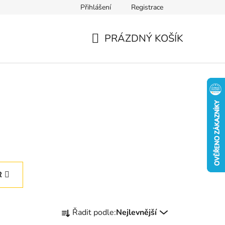
Přihlášení
Registrace
PRÁZDNÝ KOŠÍK
NÁKUPNÍ
KOŠÍK
R
Ř
Řadit podle:
Nejlevnější
a