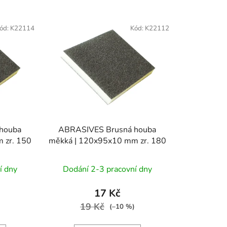
z
e
ód:
K22114
Kód:
K22112
n
í
p
r
o
d
u
k
houba
ABRASIVES Brusná houba
t
 zr. 150
měkká | 120x95x10 mm zr. 180
ů
í dny
Dodání 2-3 pracovní dny
17 Kč
19 Kč
(–10 %)