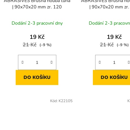
ABRASIVES Brusná houba tuhá
ABRASIVES Brusná ho
| 90x70x20 mm zr. 120
| 90x70x20 mm zr.
Dodání 2-3 pracovní dny
Dodání 2-3 pracovn
19 Kč
19 Kč
21 Kč
21 Kč
(–9 %)
(–9 %)
DO KOŠÍKU
DO KOŠÍKU
Kód:
K22105
K