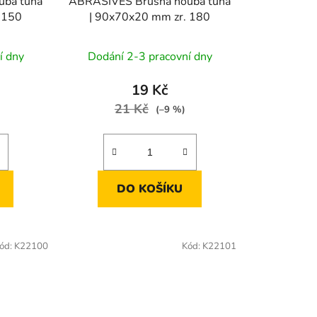
uba tuhá
ABRASIVES Brusná houba tuhá
 150
| 90x70x20 mm zr. 180
í dny
Dodání 2-3 pracovní dny
19 Kč
21 Kč
(–9 %)
DO KOŠÍKU
ód:
K22100
Kód:
K22101