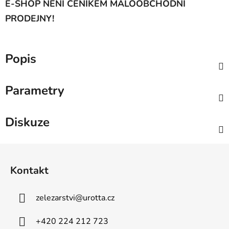
E-SHOP NENÍ CENÍKEM MALOOBCHODNÍ
PRODEJNY!
Popis
Parametry
Diskuze
Z
á
Kontakt
p
a
zelezarstvi
@
urotta.cz
t
í
+420 224 212 723