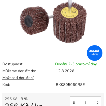
5
hvězdiček.
295 KČ
–9 %
Dostupnost
Dodání 2-3 pracovní dny
Můžeme doručit do:
12.8.2026
Možnosti doručení
Kód:
BKK80506CRSE
295 Kč
–9 %