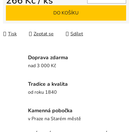
266 Kč
/ ks
Měrná cena:
DO KOŠÍKU
Tisk
Zeptat se
Sdílet
Doprava zdarma
nad 3 000 Kč
Tradice a kvalita
od roku 1840
Kamenná pobočka
v Praze na Starém městě