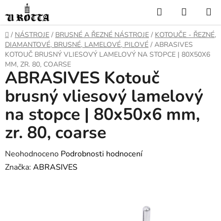
Přejít
Hledat
NÁKUP
na
KOŠÍK
obsah
DOMŮ
/
NÁSTROJE
/
BRUSNÉ A ŘEZNÉ NÁSTROJE
/
KOTOUČE - ŘEZNÉ,
DIAMANTOVÉ, BRUSNÉ, LAMELOVÉ, PILOVÉ
/
ABRASIVES
KOTOUČ BRUSNÝ VLIESOVÝ LAMELOVÝ NA STOPCE | 80X50X6
MM, ZR. 80, COARSE
ABRASIVES Kotouč
brusný vliesový lamelový
na stopce | 80x50x6 mm,
zr. 80, coarse
Průměrné
Neohodnoceno
Podrobnosti hodnocení
hodnocení
Značka:
ABRASIVES
produktu
je
0,0
z