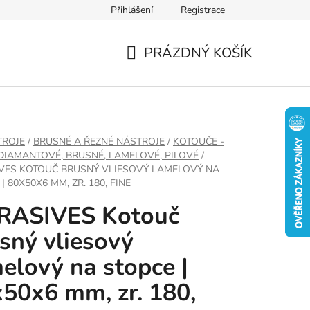
Přihlášení
Registrace
PRÁZDNÝ KOŠÍK
NÁKUPNÍ
KOŠÍK
TROJE
/
BRUSNÉ A ŘEZNÉ NÁSTROJE
/
KOTOUČE -
 DIAMANTOVÉ, BRUSNÉ, LAMELOVÉ, PILOVÉ
/
VES KOTOUČ BRUSNÝ VLIESOVÝ LAMELOVÝ NA
| 80X50X6 MM, ZR. 180, FINE
RASIVES Kotouč
sný vliesový
elový na stopce |
50x6 mm, zr. 180,