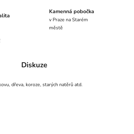
Kamenná pobočka
alita
v Praze na Starém
městě
!
Diskuze
ovu, dřeva, koroze, starých natěrů atd.