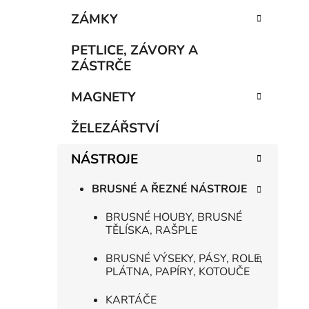
e
n
ZÁMKY
í
p
PETLICE, ZÁVORY A
a
ZÁSTRČE
n
MAGNETY
e
l
ŽELEZÁŘSTVÍ
NÁSTROJE
BRUSNÉ A ŘEZNÉ NÁSTROJE
BRUSNÉ HOUBY, BRUSNÉ
TĚLÍSKA, RAŠPLE
BRUSNÉ VÝSEKY, PÁSY, ROLE,
PLÁTNA, PAPÍRY, KOTOUČE
KARTÁČE