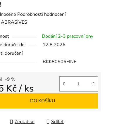
e
né
dnoceno
Podrobnosti hodnocení
ení
:
ABRASIVES
tu
nost
Dodání 2-3 pracovní dny
 doručit do:
12.8.2026
ti doručení
BKK80506FINE
ek.
č
–9 %
6 Kč
/ ks
 cena:
DO KOŠÍKU
Zeptat se
Sdílet