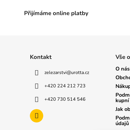
Přijímáme online platby
Z
á
Kontakt
Vše 
p
a
O nás
zelezarstvi
@
urotta.cz
t
Obcho
í
+420 224 212 723
Nákup
Podmí
+420 730 514 546
kupní
Jak o
Podmí
údajů