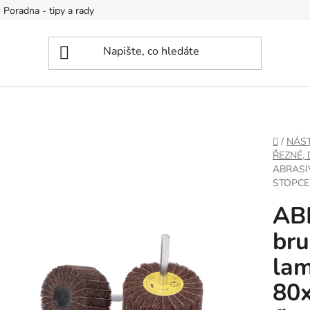
Poradna - tipy a rady
DOMŮ
/
NÁS
ŘEZNÉ,
ABRASI
STOPCE 
AB
bru
lam
80x