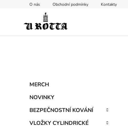
Přejít
O nás
Obchodní podmínky
Kontakty
na
obsah
P
K
Přeskočit
MERCH
a
kategorie
o
t
s
NOVINKY
e
t
g
BEZPEČNOSTNÍ KOVÁNÍ
r
o
a
r
VLOŽKY CYLINDRICKÉ
i
n