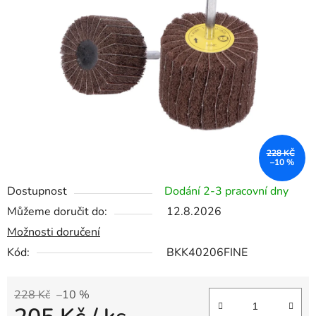
5
hvězdiček.
228 KČ
–10 %
Dostupnost
Dodání 2-3 pracovní dny
Můžeme doručit do:
12.8.2026
Možnosti doručení
Kód:
BKK40206FINE
228 Kč
–10 %