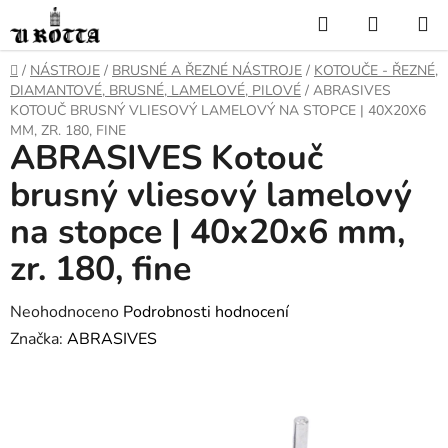
Přejít
Hledat
NÁKUP
na
KOŠÍK
obsah
DOMŮ
/
NÁSTROJE
/
BRUSNÉ A ŘEZNÉ NÁSTROJE
/
KOTOUČE - ŘEZNÉ,
DIAMANTOVÉ, BRUSNÉ, LAMELOVÉ, PILOVÉ
/
ABRASIVES
KOTOUČ BRUSNÝ VLIESOVÝ LAMELOVÝ NA STOPCE | 40X20X6
MM, ZR. 180, FINE
ABRASIVES Kotouč
brusný vliesový lamelový
na stopce | 40x20x6 mm,
zr. 180, fine
Průměrné
Neohodnoceno
Podrobnosti hodnocení
hodnocení
Značka:
ABRASIVES
produktu
je
0,0
z