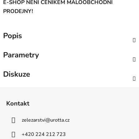
E-SHOP NENÍ CENÍKEM MALOOBCHODNÍ
PRODEJNY!
Popis
Parametry
Diskuze
Z
á
Kontakt
p
a
zelezarstvi
@
urotta.cz
t
í
+420 224 212 723