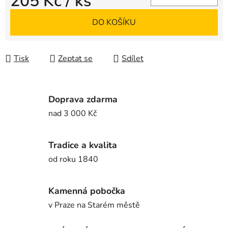
205 Kč
/ ks
Měrná cena:
DO KOŠÍKU
Tisk
Zeptat se
Sdílet
Doprava zdarma
nad 3 000 Kč
Tradice a kvalita
od roku 1840
Kamenná pobočka
v Praze na Starém městě