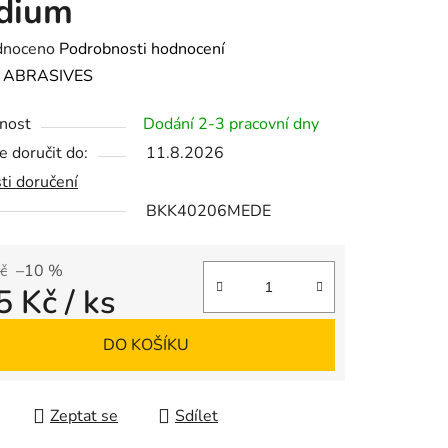
dium
né
dnoceno
Podrobnosti hodnocení
ení
:
ABRASIVES
tu
nost
Dodání 2-3 pracovní dny
 doručit do:
11.8.2026
ti doručení
BKK40206MEDE
ek.
č
–10 %
5 Kč
/ ks
 cena:
DO KOŠÍKU
Zeptat se
Sdílet