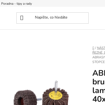
Poradna - tipy a rady
DOMŮ
/
NÁS
ŘEZNÉ,
ABRASI
STOPCE 
AB
bru
lam
40x