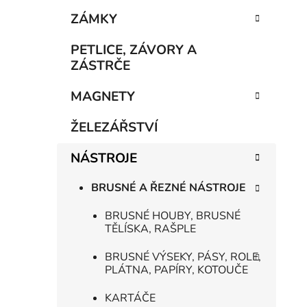
e
n
ZÁMKY
í
p
PETLICE, ZÁVORY A
a
ZÁSTRČE
n
MAGNETY
e
l
ŽELEZÁŘSTVÍ
NÁSTROJE
BRUSNÉ A ŘEZNÉ NÁSTROJE
BRUSNÉ HOUBY, BRUSNÉ
TĚLÍSKA, RAŠPLE
BRUSNÉ VÝSEKY, PÁSY, ROLE,
PLÁTNA, PAPÍRY, KOTOUČE
KARTÁČE