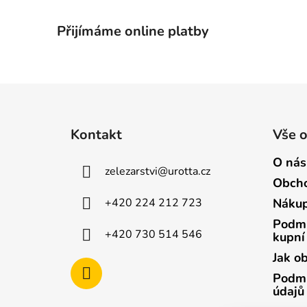
Přijímáme online platby
Z
á
Kontakt
Vše 
p
a
O nás
zelezarstvi
@
urotta.cz
t
Obcho
í
+420 224 212 723
Nákup
Podmí
+420 730 514 546
kupní
Jak o
Podmí
údajů