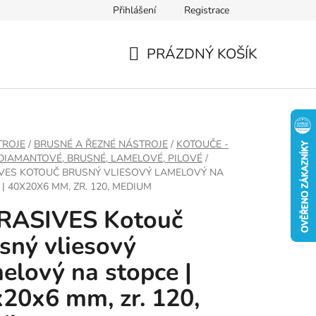
Přihlášení
Registrace
PRÁZDNÝ KOŠÍK
NÁKUPNÍ
KOŠÍK
TROJE
/
BRUSNÉ A ŘEZNÉ NÁSTROJE
/
KOTOUČE -
 DIAMANTOVÉ, BRUSNÉ, LAMELOVÉ, PILOVÉ
/
VES KOTOUČ BRUSNÝ VLIESOVÝ LAMELOVÝ NA
| 40X20X6 MM, ZR. 120, MEDIUM
RASIVES Kotouč
sný vliesový
elový na stopce |
20x6 mm, zr. 120,