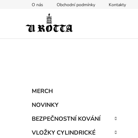
Přejít
O nás
Obchodní podmínky
Kontakty
na
obsah
P
K
Přeskočit
MERCH
a
kategorie
o
t
s
NOVINKY
e
t
g
BEZPEČNOSTNÍ KOVÁNÍ
r
o
a
r
VLOŽKY CYLINDRICKÉ
i
n