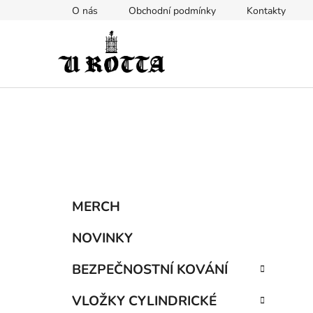
Přejít
O nás
Obchodní podmínky
Kontakty
na
obsah
P
K
Přeskočit
MERCH
a
kategorie
o
t
s
NOVINKY
e
t
g
BEZPEČNOSTNÍ KOVÁNÍ
r
o
a
r
VLOŽKY CYLINDRICKÉ
i
n