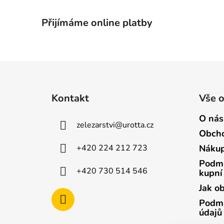
Přijímáme online platby
Z
á
Kontakt
Vše 
p
a
O nás
zelezarstvi
@
urotta.cz
t
Obcho
í
+420 224 212 723
Nákup
Podmí
+420 730 514 546
kupní
Jak o
Podmí
údajů