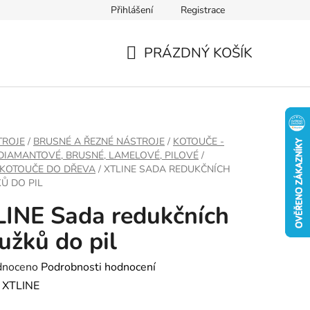
Přihlášení
Registrace
PRÁZDNÝ KOŠÍK
NÁKUPNÍ
KOŠÍK
TROJE
/
BRUSNÉ A ŘEZNÉ NÁSTROJE
/
KOTOUČE -
 DIAMANTOVÉ, BRUSNÉ, LAMELOVÉ, PILOVÉ
/
 KOTOUČE DO DŘEVA
/
XTLINE SADA REDUKČNÍCH
Ů DO PIL
INE Sada redukčních
užků do pil
né
dnoceno
Podrobnosti hodnocení
ení
:
XTLINE
tu