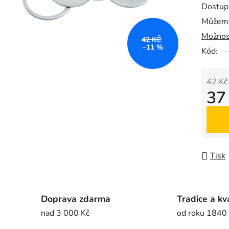
Dostup
je
Můžeme
0,0
Možnos
z
42 KČ
–11 %
5
Kód:
hvězdič
42 Kč
37
Měrná
Tisk
Doprava zdarma
Tradice a kv
nad 3 000 Kč
od roku 1840