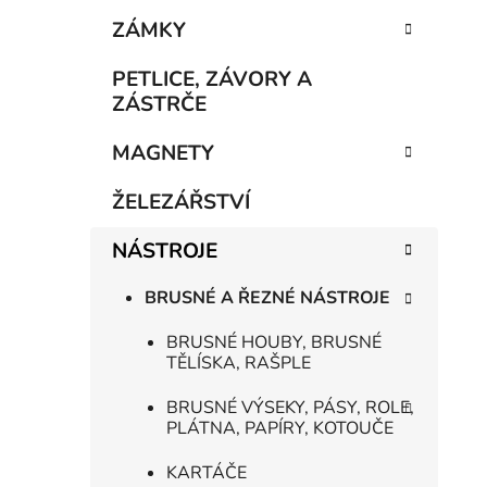
e
n
ZÁMKY
í
p
PETLICE, ZÁVORY A
a
ZÁSTRČE
n
MAGNETY
e
l
ŽELEZÁŘSTVÍ
NÁSTROJE
BRUSNÉ A ŘEZNÉ NÁSTROJE
BRUSNÉ HOUBY, BRUSNÉ
TĚLÍSKA, RAŠPLE
BRUSNÉ VÝSEKY, PÁSY, ROLE,
PLÁTNA, PAPÍRY, KOTOUČE
KARTÁČE