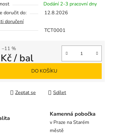
nost
Dodání 2-3 pracovní dny
 doručit do:
12.8.2026
ti doručení
TCT0001
ek.
–11 %
 Kč
/ bal
 cena:
DO KOŠÍKU
Zeptat se
Sdílet
Kamenná pobočka
alita
v Praze na Starém
městě