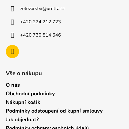
a
zelezarstvi
@
urotta.cz
t
í
+420 224 212 723
+420 730 514 546
Vše o nákupu
O nás
Obchodní podmínky
Nákupní košík
Podmínky odstoupení od kupní smlouvy
Jak objednat?
Podmínky ochrany osobních údajů