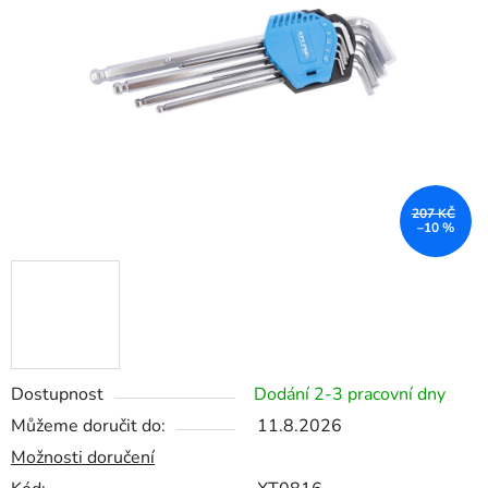
5
hvězdiček.
207 KČ
–10 %
Dostupnost
Dodání 2-3 pracovní dny
Můžeme doručit do:
11.8.2026
Možnosti doručení