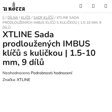
Přejít
Hledat
NÁKUP
na
KOŠÍK
obsah
DOMŮ
/
DÍLNA
/
KLÍČE
/
SADY KLÍČŮ
/
XTLINE SADA
PRODLOUŽENÝCH IMBUS KLÍČŮ S KULIČKOU | 1.5-10 MM, 9
DÍLŮ
XTLINE Sada
prodloužených IMBUS
klíčů s kuličkou | 1.5-10
mm, 9 dílů
Průměrné
Neohodnoceno
Podrobnosti hodnocení
hodnocení
Značka:
XTLINE
produktu
je
0,0
z