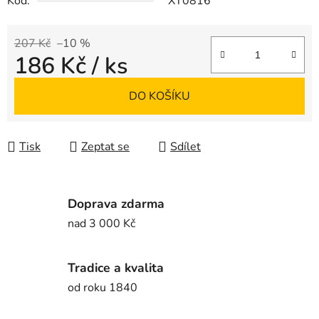
Kód:
XT0816
207 Kč
–10 %
186 Kč
/ ks
Měrná cena:
DO KOŠÍKU
Tisk
Zeptat se
Sdílet
Doprava zdarma
nad 3 000 Kč
Tradice a kvalita
od roku 1840