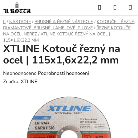
Přejít
Hledat
NÁKUP
na
KOŠÍK
obsah
DOMŮ
/
NÁSTROJE
/
BRUSNÉ A ŘEZNÉ NÁSTROJE
/
KOTOUČE - ŘEZNÉ,
DIAMANTOVÉ, BRUSNÉ, LAMELOVÉ, PILOVÉ
/
ŘEZNÉ KOTOUČE
NA OCEL, NEREZ
/
XTLINE KOTOUČ ŘEZNÝ NA OCEL |
115X1,6X22,2 MM
XTLINE Kotouč řezný na
ocel | 115x1,6x22,2 mm
Průměrné
Neohodnoceno
Podrobnosti hodnocení
hodnocení
Značka:
XTLINE
produktu
je
0,0
z
5
hvězdiček.