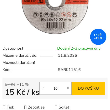
17 KČ
–11 %
Dostupnost
Dodání 2-3 pracovní dny
Můžeme doručit do:
11.8.2026
Možnosti doručení
Kód:
SARK11516
17 Kč
–11 %
DO KOŠÍKU
15 Kč
/ ks
Měrná cena:
Tisk
Zeptat se
Sdílet