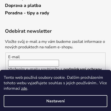
Doprava a platba
Poradna - tipy a rady
Odebírat newsletter
Vložte svůj e-mail a my vám budeme zasílat informace o
nových produktech na našem e-shopu.
E-mail
Vložením e-mailu souhlasíte s
podmínkami ochrany
osobních údajů
Tento web používá soubory cookie. Dalším procházením
tohoto webu vyjadřujete souhlas s jejich používáním.. Více
PŘIHLÁSIT SE
informací
zde
.
Nastavení