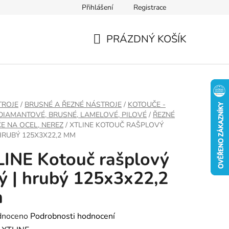
Přihlášení
Registrace
PRÁZDNÝ KOŠÍK
NÁKUPNÍ
KOŠÍK
TROJE
/
BRUSNÉ A ŘEZNÉ NÁSTROJE
/
KOTOUČE -
 DIAMANTOVÉ, BRUSNÉ, LAMELOVÉ, PILOVÉ
/
ŘEZNÉ
E NA OCEL, NEREZ
/
XTLINE KOTOUČ RAŠPLOVÝ
 HRUBÝ 125X3X22,2 MM
INE Kotouč rašplový
ý | hrubý 125x3x22,2
m
né
dnoceno
Podrobnosti hodnocení