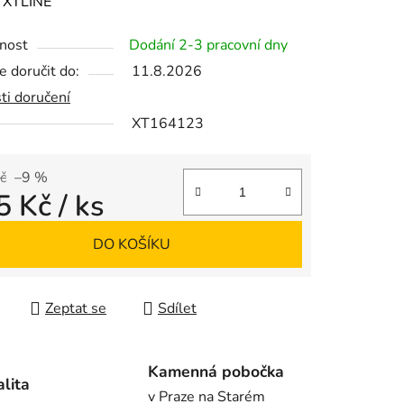
ení
:
XTLINE
tu
nost
Dodání 2-3 pracovní dny
 doručit do:
11.8.2026
ti doručení
XT164123
ek.
č
–9 %
5 Kč
/ ks
 cena:
DO KOŠÍKU
Zeptat se
Sdílet
Kamenná pobočka
alita
v Praze na Starém