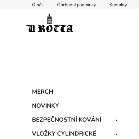
Přejít
O nás
Obchodní podmínky
Kontakty
na
obsah
P
K
Přeskočit
MERCH
a
kategorie
o
t
s
NOVINKY
e
t
g
BEZPEČNOSTNÍ KOVÁNÍ
r
o
a
r
VLOŽKY CYLINDRICKÉ
i
n