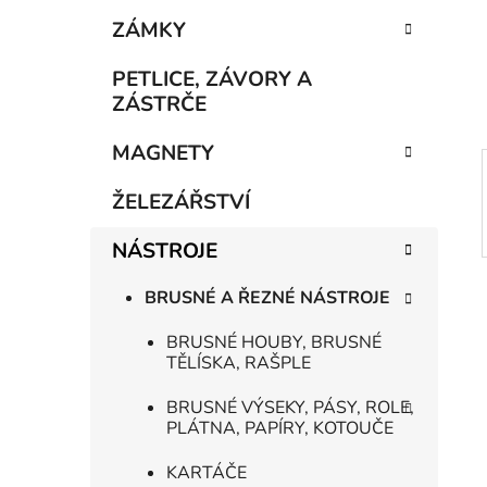
e
n
ZÁMKY
í
p
PETLICE, ZÁVORY A
a
ZÁSTRČE
n
MAGNETY
e
l
ŽELEZÁŘSTVÍ
NÁSTROJE
BRUSNÉ A ŘEZNÉ NÁSTROJE
BRUSNÉ HOUBY, BRUSNÉ
TĚLÍSKA, RAŠPLE
BRUSNÉ VÝSEKY, PÁSY, ROLE,
PLÁTNA, PAPÍRY, KOTOUČE
KARTÁČE