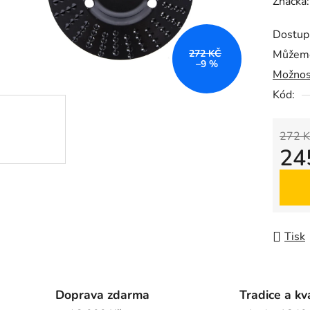
hodnoc
Značka
produk
Dostup
je
272 KČ
Můžeme
0,0
–9 %
Možnos
z
5
Kód:
hvězdič
272 K
24
Měrná
Tisk
Doprava zdarma
Tradice a kv