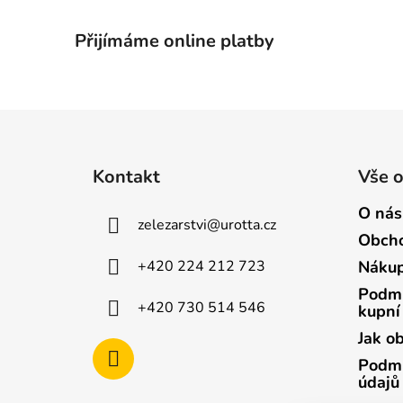
Přijímáme online platby
Z
á
Kontakt
Vše 
p
a
O nás
zelezarstvi
@
urotta.cz
t
Obcho
í
+420 224 212 723
Nákup
Podmí
+420 730 514 546
kupní
Jak o
Podmí
údajů