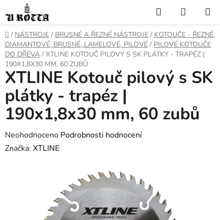
Přejít
Hledat
NÁKUP
na
KOŠÍK
obsah
DOMŮ
/
NÁSTROJE
/
BRUSNÉ A ŘEZNÉ NÁSTROJE
/
KOTOUČE - ŘEZNÉ,
DIAMANTOVÉ, BRUSNÉ, LAMELOVÉ, PILOVÉ
/
PILOVÉ KOTOUČE
DO DŘEVA
/
XTLINE KOTOUČ PILOVÝ S SK PLÁTKY - TRAPÉZ |
190X1,8X30 MM, 60 ZUBŮ
XTLINE Kotouč pilový s SK
plátky - trapéz |
190x1,8x30 mm, 60 zubů
Průměrné
Neohodnoceno
Podrobnosti hodnocení
hodnocení
Značka:
XTLINE
produktu
je
0,0
z
5