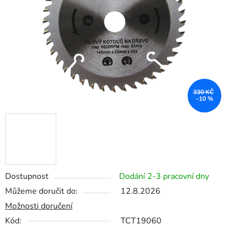
hvězdiček.
330 KČ
–10 %
Dostupnost
Dodání 2-3 pracovní dny
Můžeme doručit do:
12.8.2026
Možnosti doručení
Kód:
TCT19060