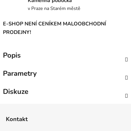
Kamenná pobočka
v Praze na Starém městě
E-SHOP NENÍ CENÍKEM MALOOBCHODNÍ
PRODEJNY!
Popis
Parametry
Diskuze
Z
á
Kontakt
p
a