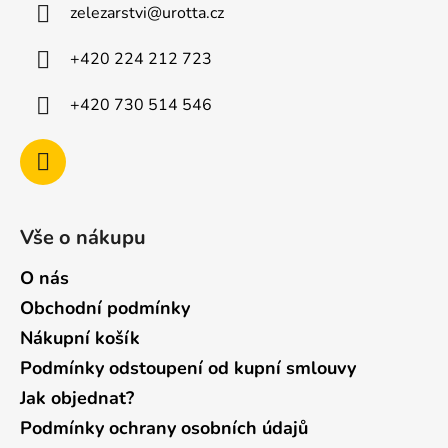
zelezarstvi
@
urotta.cz
t
í
+420 224 212 723
+420 730 514 546
Vše o nákupu
O nás
Obchodní podmínky
Nákupní košík
Podmínky odstoupení od kupní smlouvy
Jak objednat?
Podmínky ochrany osobních údajů