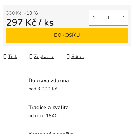
330 Kč
–10 %
297 Kč
/ ks
Měrná cena:
DO KOŠÍKU
Tisk
Zeptat se
Sdílet
Doprava zdarma
nad 3 000 Kč
Tradice a kvalita
od roku 1840