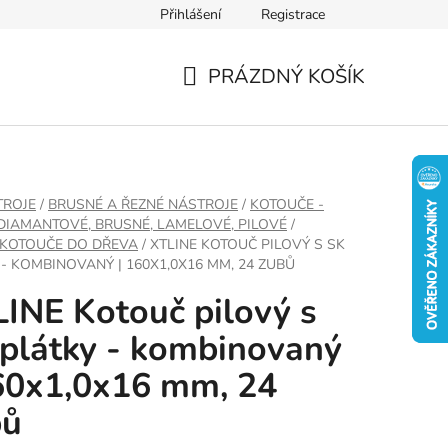
Přihlášení
Registrace
PRÁZDNÝ KOŠÍK
NÁKUPNÍ
KOŠÍK
TROJE
/
BRUSNÉ A ŘEZNÉ NÁSTROJE
/
KOTOUČE -
 DIAMANTOVÉ, BRUSNÉ, LAMELOVÉ, PILOVÉ
/
 KOTOUČE DO DŘEVA
/
XTLINE KOTOUČ PILOVÝ S SK
 - KOMBINOVANÝ | 160X1,0X16 MM, 24 ZUBŮ
INE Kotouč pilový s
plátky - kombinovaný
60x1,0x16 mm, 24
bů