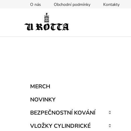
Přejít
O nás
Obchodní podmínky
Kontakty
na
obsah
P
K
Přeskočit
MERCH
a
kategorie
o
t
s
NOVINKY
e
t
g
BEZPEČNOSTNÍ KOVÁNÍ
r
o
a
r
VLOŽKY CYLINDRICKÉ
i
n