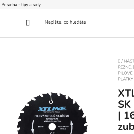
Poradna - tipy a rady
DOMŮ
/
NÁS
ŘEZNÉ,
PILOVÉ
PLÁTKY
XTL
SK 
| 1
zu