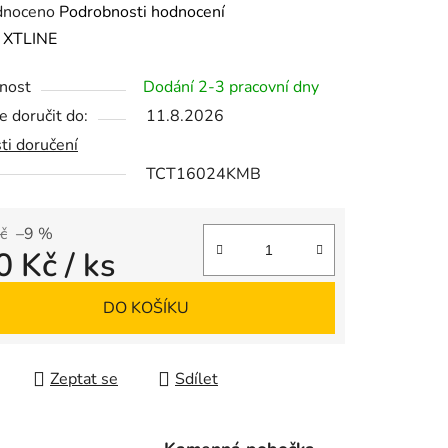
né
dnoceno
Podrobnosti hodnocení
ení
:
XTLINE
tu
nost
Dodání 2-3 pracovní dny
 doručit do:
11.8.2026
ti doručení
TCT16024KMB
ek.
č
–9 %
0 Kč
/ ks
 cena:
DO KOŠÍKU
Zeptat se
Sdílet