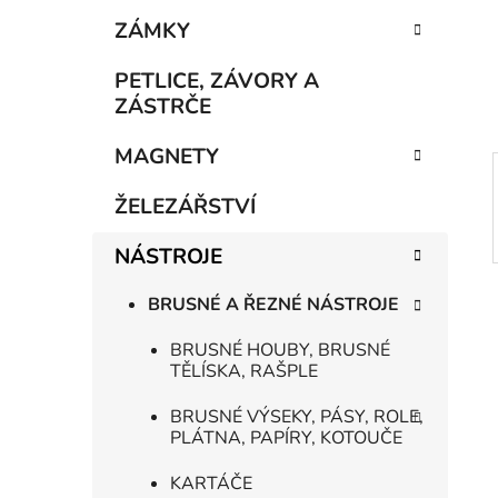
e
n
ZÁMKY
í
p
PETLICE, ZÁVORY A
a
ZÁSTRČE
n
MAGNETY
e
l
ŽELEZÁŘSTVÍ
NÁSTROJE
BRUSNÉ A ŘEZNÉ NÁSTROJE
BRUSNÉ HOUBY, BRUSNÉ
TĚLÍSKA, RAŠPLE
BRUSNÉ VÝSEKY, PÁSY, ROLE,
PLÁTNA, PAPÍRY, KOTOUČE
KARTÁČE