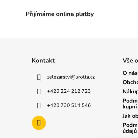
Přijímáme online platby
Z
á
Kontakt
Vše 
p
a
O nás
zelezarstvi
@
urotta.cz
t
Obcho
í
+420 224 212 723
Nákup
Podmí
+420 730 514 546
kupní
Jak o
Podmí
údajů