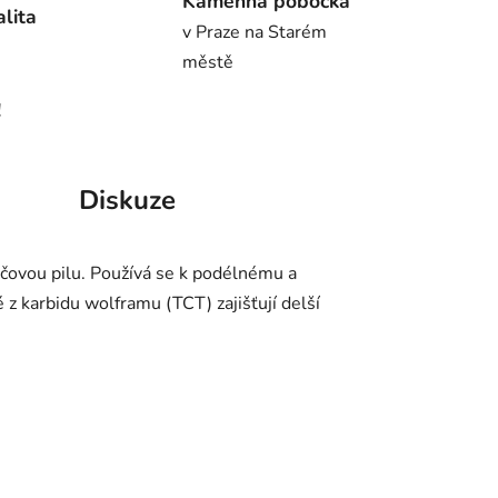
Kamenná pobočka
alita
v Praze na Starém
městě
!
Diskuze
učovou pilu. Používá se k podélnému a
z karbidu wolframu (TCT) zajišťují delší