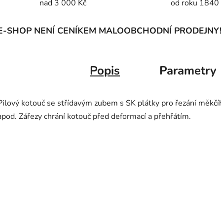
nad 3 000 Kč
od roku 1840
E-SHOP NENÍ CENÍKEM MALOOBCHODNÍ PRODEJNY
Popis
Parametry
Pilový kotouč se střídavým zubem s SK plátky pro řezání měkčíh
apod. Zářezy chrání kotouč před deformací a přehřátím.