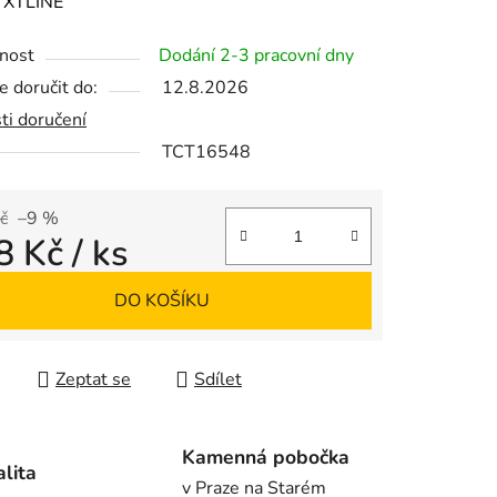
ení
:
XTLINE
tu
nost
Dodání 2-3 pracovní dny
 doručit do:
12.8.2026
ti doručení
TCT16548
ek.
č
–9 %
8 Kč
/ ks
 cena:
DO KOŠÍKU
Zeptat se
Sdílet
Kamenná pobočka
alita
v Praze na Starém