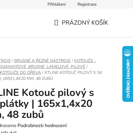
Přihlášení
Registrace
PRÁZDNÝ KOŠÍK
NÁKUPNÍ
KOŠÍK
TROJE
/
BRUSNÉ A ŘEZNÉ NÁSTROJE
/
KOTOUČE -
 DIAMANTOVÉ, BRUSNÉ, LAMELOVÉ, PILOVÉ
/
 KOTOUČE DO DŘEVA
/
XTLINE KOTOUČ PILOVÝ S SK
| 165X1,4X20 MM, 48 ZUBŮ
INE Kotouč pilový s
plátky | 165x1,4x20
, 48 zubů
né
dnoceno
Podrobnosti hodnocení