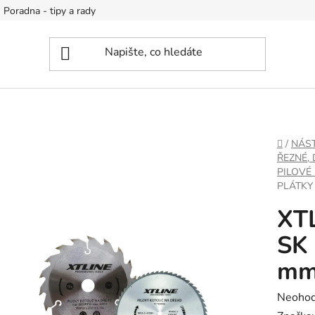
Poradna - tipy a rady
DOMŮ
/
NÁS
ŘEZNÉ,
PILOVÉ
PLÁTKY 
XTL
SK 
mm
Průměr
Neoho