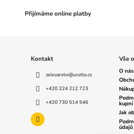
Přijímáme online platby
Z
á
Kontakt
Vše 
p
a
O nás
zelezarstvi
@
urotta.cz
t
Obcho
í
+420 224 212 723
Nákup
Podmí
+420 730 514 546
kupní
Jak o
Podmí
údajů