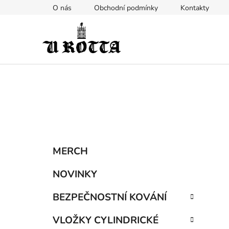
Přejít
O nás
Obchodní podmínky
Kontakty
na
obsah
P
K
Přeskočit
MERCH
a
kategorie
o
t
s
NOVINKY
e
t
g
BEZPEČNOSTNÍ KOVÁNÍ
r
o
a
r
VLOŽKY CYLINDRICKÉ
i
n