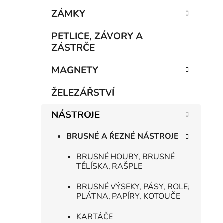
e
n
ZÁMKY
í
p
PETLICE, ZÁVORY A
a
ZÁSTRČE
n
MAGNETY
e
l
ŽELEZÁŘSTVÍ
NÁSTROJE
BRUSNÉ A ŘEZNÉ NÁSTROJE
BRUSNÉ HOUBY, BRUSNÉ
TĚLÍSKA, RAŠPLE
BRUSNÉ VÝSEKY, PÁSY, ROLE,
PLÁTNA, PAPÍRY, KOTOUČE
KARTÁČE