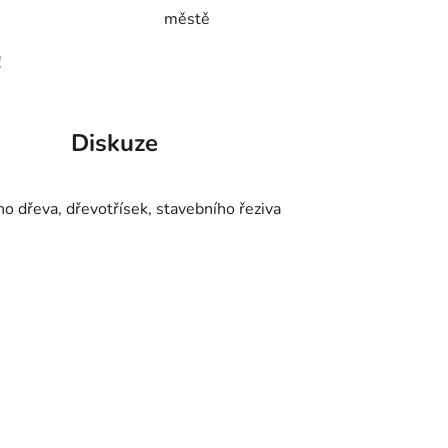
městě
!
Diskuze
o dřeva, dřevotřísek, stavebního řeziva