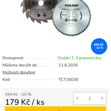
hvězdiček.
199 KČ
–10 %
Dostupnost
Dodání 2-3 pracovní dny
Můžeme doručit do:
11.8.2026
Možnosti doručení
Kód:
TCT16030
199 Kč
–10 %
179 Kč
/ ks
Měrná cena: