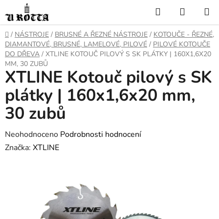
Přejít
Hledat
NÁKUP
na
KOŠÍK
obsah
DOMŮ
/
NÁSTROJE
/
BRUSNÉ A ŘEZNÉ NÁSTROJE
/
KOTOUČE - ŘEZNÉ,
DIAMANTOVÉ, BRUSNÉ, LAMELOVÉ, PILOVÉ
/
PILOVÉ KOTOUČE
DO DŘEVA
/
XTLINE KOTOUČ PILOVÝ S SK PLÁTKY | 160X1,6X20
MM, 30 ZUBŮ
XTLINE Kotouč pilový s SK
plátky | 160x1,6x20 mm,
30 zubů
Průměrné
Neohodnoceno
Podrobnosti hodnocení
hodnocení
Značka:
XTLINE
produktu
je
0,0
z
5