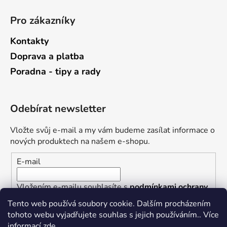
Pro zákazníky
Kontakty
Doprava a platba
Poradna - tipy a rady
Odebírat newsletter
Vložte svůj e-mail a my vám budeme zasílat informace o
nových produktech na našem e-shopu.
E-mail
Vložením e-mailu souhlasíte s
podmínkami ochrany
osobních údajů
Tento web používá soubory cookie. Dalším procházením
tohoto webu vyjadřujete souhlas s jejich používáním.. Více
PŘIHLÁSIT SE
informací
zde
.