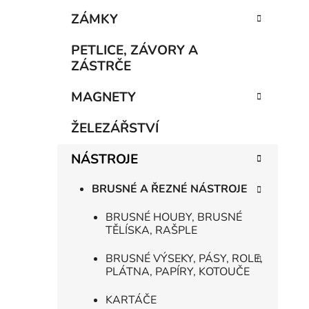
e
n
ZÁMKY
í
p
PETLICE, ZÁVORY A
a
ZÁSTRČE
n
MAGNETY
e
l
ŽELEZÁŘSTVÍ
NÁSTROJE
BRUSNÉ A ŘEZNÉ NÁSTROJE
BRUSNÉ HOUBY, BRUSNÉ
TĚLÍSKA, RAŠPLE
BRUSNÉ VÝSEKY, PÁSY, ROLE,
PLÁTNA, PAPÍRY, KOTOUČE
KARTÁČE