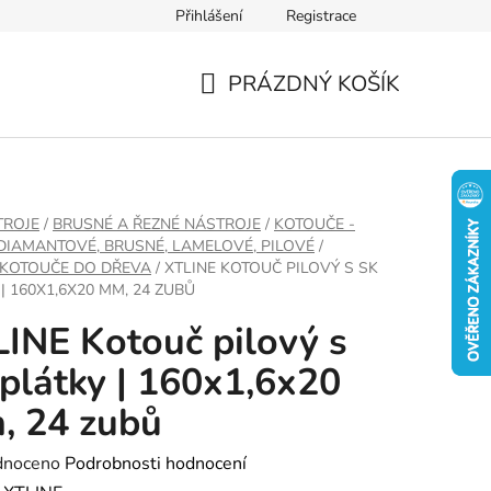
Přihlášení
Registrace
PRÁZDNÝ KOŠÍK
NÁKUPNÍ
KOŠÍK
TROJE
/
BRUSNÉ A ŘEZNÉ NÁSTROJE
/
KOTOUČE -
 DIAMANTOVÉ, BRUSNÉ, LAMELOVÉ, PILOVÉ
/
 KOTOUČE DO DŘEVA
/
XTLINE KOTOUČ PILOVÝ S SK
| 160X1,6X20 MM, 24 ZUBŮ
INE Kotouč pilový s
plátky | 160x1,6x20
, 24 zubů
né
dnoceno
Podrobnosti hodnocení