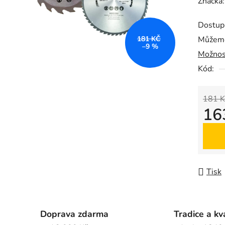
hodnoc
Značka
produk
Dostup
je
181 KČ
Můžeme
0,0
–9 %
Možnos
z
5
Kód:
hvězdič
181 K
16
Měrná
Tisk
Doprava zdarma
Tradice a kv