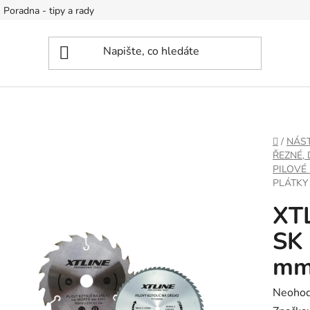
Poradna - tipy a rady
DOMŮ
/
NÁS
ŘEZNÉ,
PILOVÉ
PLÁTKY 
XTL
SK 
mm
Průměr
Neoho