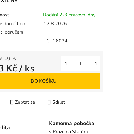
ení
:
XTLINE
tu
nost
Dodání 2-3 pracovní dny
 doručit do:
12.8.2026
ti doručení
TCT16024
ek.
č
–9 %
3 Kč
/ ks
 cena:
DO KOŠÍKU
Zeptat se
Sdílet
Kamenná pobočka
alita
v Praze na Starém