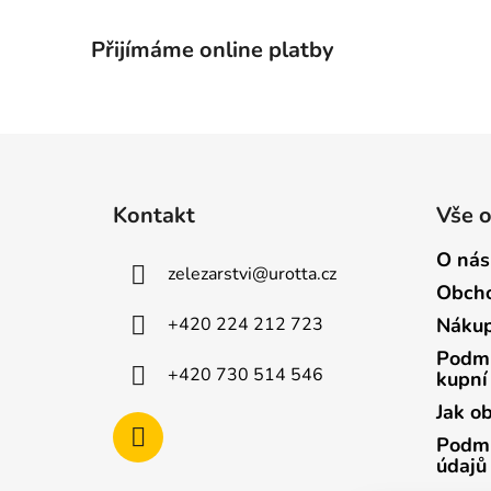
Přijímáme online platby
Z
á
Kontakt
Vše 
p
a
O nás
zelezarstvi
@
urotta.cz
t
Obcho
í
+420 224 212 723
Nákup
Podmí
+420 730 514 546
kupní
Jak o
Podmí
údajů