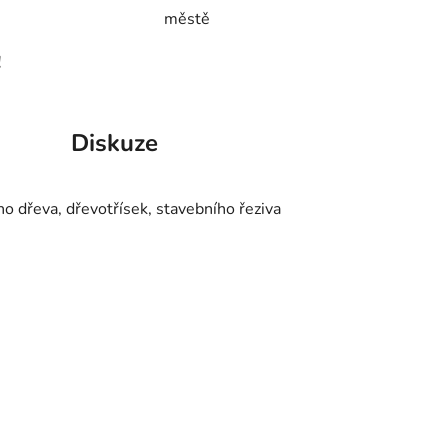
městě
!
Diskuze
o dřeva, dřevotřísek, stavebního řeziva