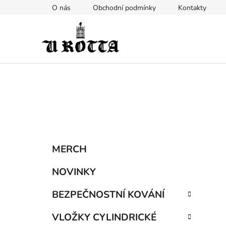
Přejít
O nás
Obchodní podmínky
Kontakty
na
obsah
P
K
Přeskočit
MERCH
a
kategorie
o
t
s
NOVINKY
e
t
g
BEZPEČNOSTNÍ KOVÁNÍ
r
o
a
r
VLOŽKY CYLINDRICKÉ
i
n