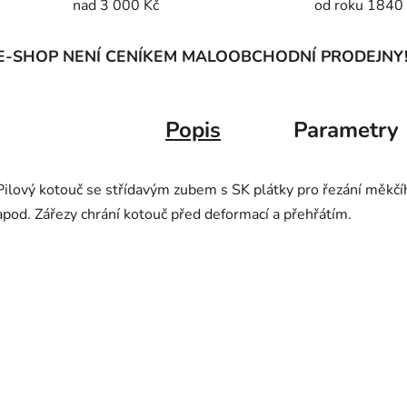
nad 3 000 Kč
od roku 1840
E-SHOP NENÍ CENÍKEM MALOOBCHODNÍ PRODEJNY
Popis
Parametry
Pilový kotouč se střídavým zubem s SK plátky pro řezání měkčíh
apod. Zářezy chrání kotouč před deformací a přehřátím.