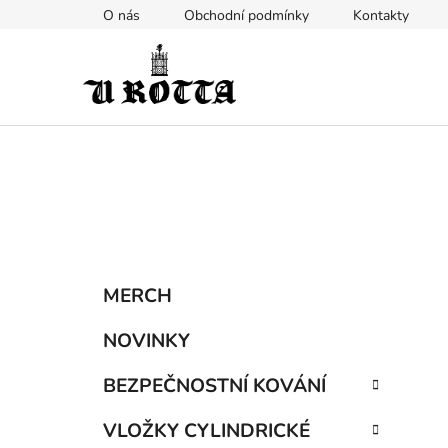
Přejít
O nás
Obchodní podmínky
Kontakty
na
obsah
P
K
Přeskočit
MERCH
a
kategorie
o
t
s
NOVINKY
e
t
g
BEZPEČNOSTNÍ KOVÁNÍ
r
o
a
r
VLOŽKY CYLINDRICKÉ
i
n