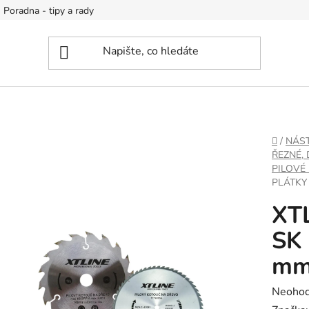
Poradna - tipy a rady
DOMŮ
/
NÁS
ŘEZNÉ,
PILOVÉ
PLÁTKY 
XTL
SK 
mm
Průměr
Neoho