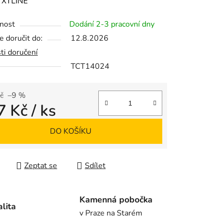
ení
:
XTLINE
tu
nost
Dodání 2-3 pracovní dny
 doručit do:
12.8.2026
ti doručení
TCT14024
ek.
č
–9 %
7 Kč
/ ks
 cena:
DO KOŠÍKU
Zeptat se
Sdílet
Kamenná pobočka
alita
v Praze na Starém