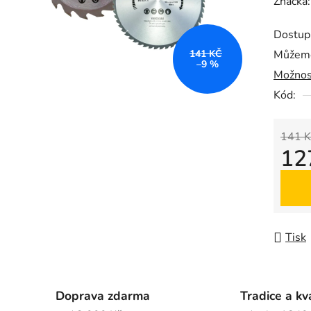
hodnoc
Značka
produk
Dostup
je
141 KČ
Můžeme
0,0
–9 %
Možnos
z
5
Kód:
hvězdič
141 K
12
Měrná
Tisk
Doprava zdarma
Tradice a kv