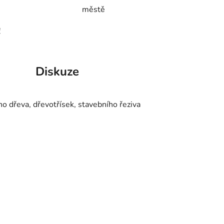
městě
!
Diskuze
o dřeva, dřevotřísek, stavebního řeziva