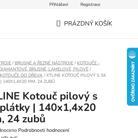
Přihlášení
Registrace
PRÁZDNÝ KOŠÍK
NÁKUPNÍ
KOŠÍK
TROJE
/
BRUSNÉ A ŘEZNÉ NÁSTROJE
/
KOTOUČE -
 DIAMANTOVÉ, BRUSNÉ, LAMELOVÉ, PILOVÉ
/
 KOTOUČE DO DŘEVA
/
XTLINE KOTOUČ PILOVÝ S SK
| 140X1,4X20 MM, 24 ZUBŮ
INE Kotouč pilový s
plátky | 140x1,4x20
, 24 zubů
né
dnoceno
Podrobnosti hodnocení