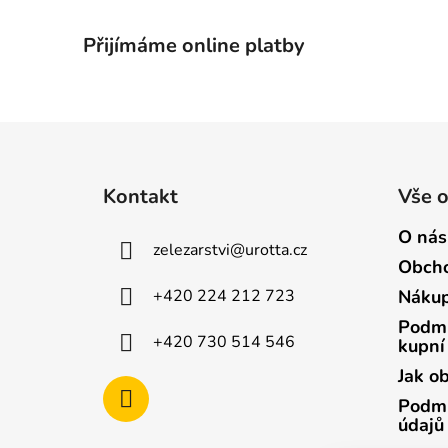
Přijímáme online platby
Z
á
Kontakt
Vše 
p
a
O nás
zelezarstvi
@
urotta.cz
t
Obcho
í
+420 224 212 723
Nákup
Podmí
+420 730 514 546
kupní
Jak o
Podmí
údajů