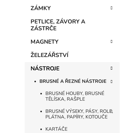
e
n
ZÁMKY
í
p
PETLICE, ZÁVORY A
a
ZÁSTRČE
n
MAGNETY
e
l
ŽELEZÁŘSTVÍ
NÁSTROJE
BRUSNÉ A ŘEZNÉ NÁSTROJE
BRUSNÉ HOUBY, BRUSNÉ
TĚLÍSKA, RAŠPLE
BRUSNÉ VÝSEKY, PÁSY, ROLE,
PLÁTNA, PAPÍRY, KOTOUČE
KARTÁČE