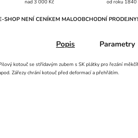
nad 3 000 Kč
od roku 1840
E-SHOP NENÍ CENÍKEM MALOOBCHODNÍ PRODEJNY
Popis
Parametry
Pilový kotouč se střídavým zubem s SK plátky pro řezání měkčíh
apod. Zářezy chrání kotouč před deformací a přehřátím.