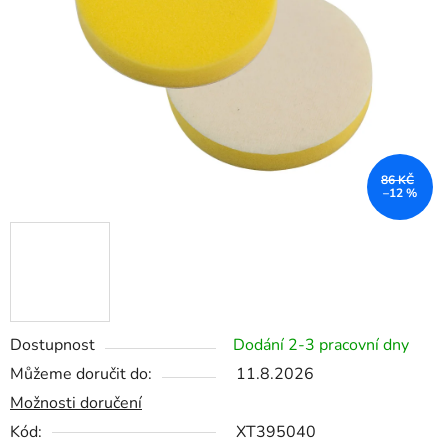
hvězdiček.
86 KČ
–12 %
Dostupnost
Dodání 2-3 pracovní dny
Můžeme doručit do:
11.8.2026
Možnosti doručení
Kód:
XT395040