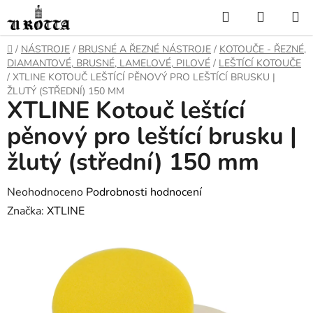
Přejít
Hledat
NÁKUP
na
KOŠÍK
obsah
DOMŮ
/
NÁSTROJE
/
BRUSNÉ A ŘEZNÉ NÁSTROJE
/
KOTOUČE - ŘEZNÉ,
DIAMANTOVÉ, BRUSNÉ, LAMELOVÉ, PILOVÉ
/
LEŠTÍCÍ KOTOUČE
/
XTLINE KOTOUČ LEŠTÍCÍ PĚNOVÝ PRO LEŠTÍCÍ BRUSKU |
ŽLUTÝ (STŘEDNÍ) 150 MM
XTLINE Kotouč leštící
pěnový pro leštící brusku |
žlutý (střední) 150 mm
Průměrné
Neohodnoceno
Podrobnosti hodnocení
hodnocení
Značka:
XTLINE
produktu
je
0,0
z
5