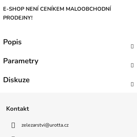
E-SHOP NENÍ CENÍKEM MALOOBCHODNÍ
PRODEJNY!
Popis
Parametry
Diskuze
Z
á
Kontakt
p
a
zelezarstvi
@
urotta.cz
t
í