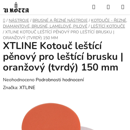
Přejít
Hledat
NÁKUP
na
KOŠÍK
obsah
DOMŮ
/
NÁSTROJE
/
BRUSNÉ A ŘEZNÉ NÁSTROJE
/
KOTOUČE - ŘEZNÉ,
DIAMANTOVÉ, BRUSNÉ, LAMELOVÉ, PILOVÉ
/
LEŠTÍCÍ KOTOUČE
/
XTLINE KOTOUČ LEŠTÍCÍ PĚNOVÝ PRO LEŠTÍCÍ BRUSKU |
ORANŽOVÝ (TVRDÝ) 150 MM
XTLINE Kotouč leštící
pěnový pro leštící brusku |
oranžový (tvrdý) 150 mm
Průměrné
Neohodnoceno
Podrobnosti hodnocení
hodnocení
Značka:
XTLINE
produktu
je
0,0
z
5