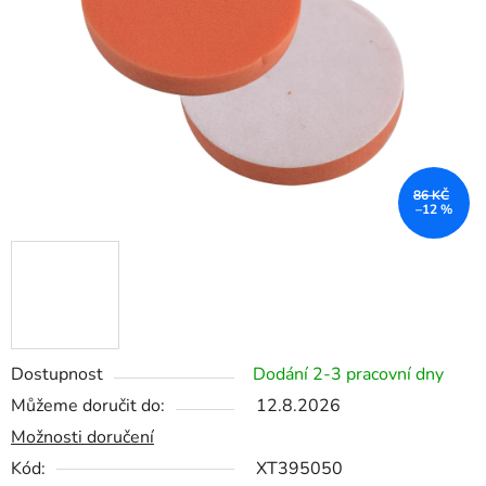
hvězdiček.
86 KČ
–12 %
Dostupnost
Dodání 2-3 pracovní dny
Můžeme doručit do:
12.8.2026
Možnosti doručení
Kód:
XT395050