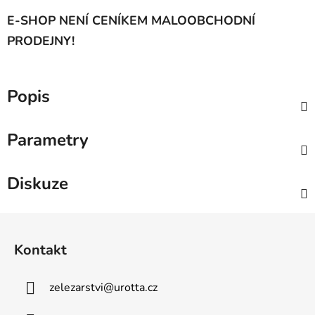
E-SHOP NENÍ CENÍKEM MALOOBCHODNÍ
PRODEJNY!
Popis
Parametry
Diskuze
Z
á
Kontakt
p
a
zelezarstvi
@
urotta.cz
t
í