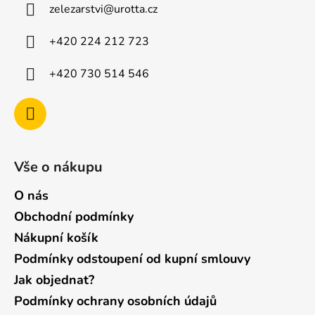
zelezarstvi
@
urotta.cz
t
í
+420 224 212 723
+420 730 514 546
Vše o nákupu
O nás
Obchodní podmínky
Nákupní košík
Podmínky odstoupení od kupní smlouvy
Jak objednat?
Podmínky ochrany osobních údajů