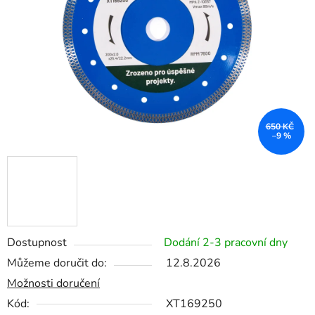
hvězdiček.
650 KČ
–9 %
Dostupnost
Dodání 2-3 pracovní dny
Můžeme doručit do:
12.8.2026
Možnosti doručení
Kód:
XT169250