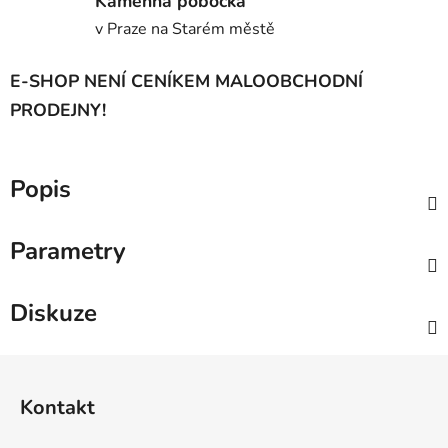
Kamenná pobočka
v Praze na Starém městě
E-SHOP NENÍ CENÍKEM MALOOBCHODNÍ
PRODEJNY!
Popis
Parametry
Diskuze
Z
á
Kontakt
p
a