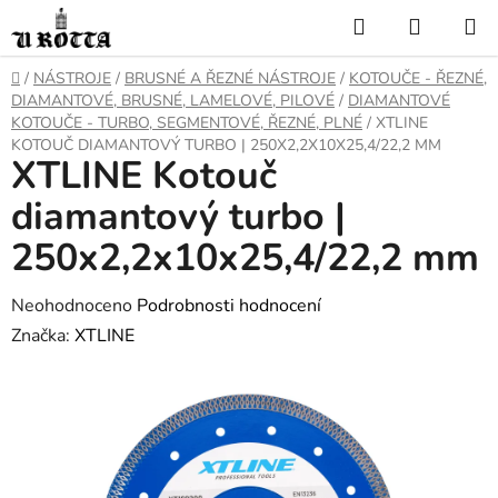
Přejít
Hledat
NÁKUP
na
KOŠÍK
obsah
DOMŮ
/
NÁSTROJE
/
BRUSNÉ A ŘEZNÉ NÁSTROJE
/
KOTOUČE - ŘEZNÉ,
DIAMANTOVÉ, BRUSNÉ, LAMELOVÉ, PILOVÉ
/
DIAMANTOVÉ
KOTOUČE - TURBO, SEGMENTOVÉ, ŘEZNÉ, PLNÉ
/
XTLINE
KOTOUČ DIAMANTOVÝ TURBO | 250X2,2X10X25,4/22,2 MM
XTLINE Kotouč
diamantový turbo |
250x2,2x10x25,4/22,2 mm
Průměrné
Neohodnoceno
Podrobnosti hodnocení
hodnocení
Značka:
XTLINE
produktu
je
0,0
z
5