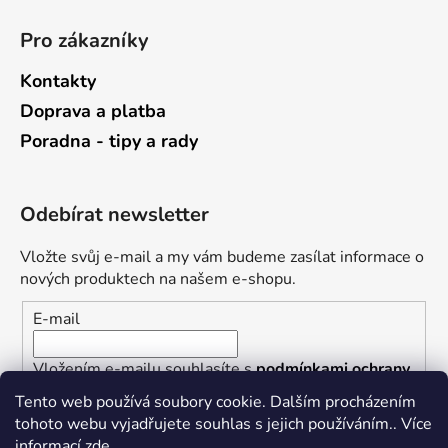
Pro zákazníky
Kontakty
Doprava a platba
Poradna - tipy a rady
Odebírat newsletter
Vložte svůj e-mail a my vám budeme zasílat informace o
nových produktech na našem e-shopu.
E-mail
Vložením e-mailu souhlasíte s
podmínkami ochrany
osobních údajů
Tento web používá soubory cookie. Dalším procházením
tohoto webu vyjadřujete souhlas s jejich používáním.. Více
PŘIHLÁSIT SE
informací
zde
.