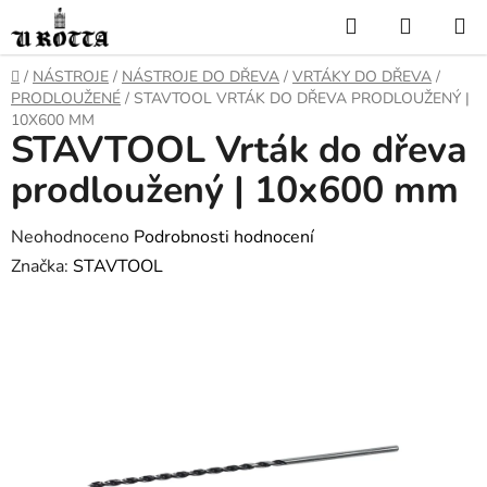
Přejít
Hledat
NÁKUP
na
KOŠÍK
obsah
DOMŮ
/
NÁSTROJE
/
NÁSTROJE DO DŘEVA
/
VRTÁKY DO DŘEVA
/
PRODLOUŽENÉ
/
STAVTOOL VRTÁK DO DŘEVA PRODLOUŽENÝ |
10X600 MM
STAVTOOL Vrták do dřeva
prodloužený | 10x600 mm
Průměrné
Neohodnoceno
Podrobnosti hodnocení
hodnocení
Značka:
STAVTOOL
produktu
je
0,0
z
5
hvězdiček.