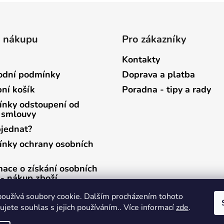
o nákupu
Pro zákazníky
Kontakty
dní podmínky
Doprava a platba
ní košík
Poradna - tipy a rady
nky odstoupení od
 smlouvy
bjednat?
nky ochrany osobních
mace o získání osobních
 - nákup zboží
mace o získání osobních
oužívá soubory cookie. Dalším procházením tohoto
 - zasílání newsletterů
jete souhlas s jejich používáním.. Více informací
zde
.