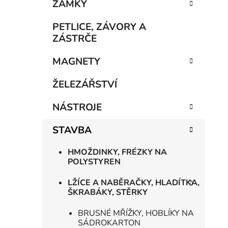
n
ZÁMKY
í
p
PETLICE, ZÁVORY A
a
ZÁSTRČE
n
MAGNETY
e
l
ŽELEZÁŘSTVÍ
NÁSTROJE
STAVBA
HMOŽDINKY, FRÉZKY NA
POLYSTYREN
LŽÍCE A NABĚRAČKY, HLADÍTKA,
ŠKRABÁKY, STĚRKY
BRUSNÉ MŘÍŽKY, HOBLÍKY NA
SÁDROKARTON