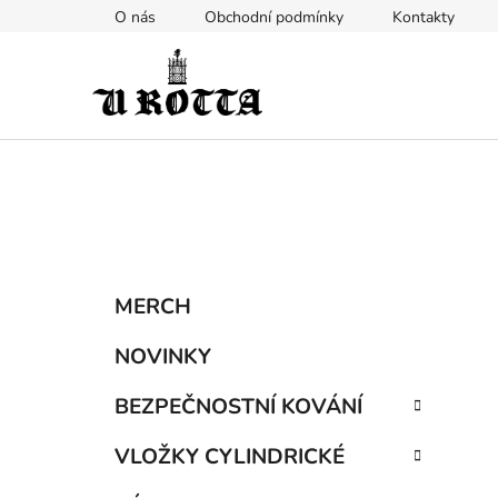
Přejít
O nás
Obchodní podmínky
Kontakty
na
obsah
P
K
Přeskočit
MERCH
a
kategorie
o
t
s
NOVINKY
e
t
g
BEZPEČNOSTNÍ KOVÁNÍ
r
o
a
r
VLOŽKY CYLINDRICKÉ
i
n
e