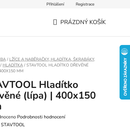
Přihlášení
Registrace
PRÁZDNÝ KOŠÍK
NÁKUPNÍ
KOŠÍK
VBA
/
LŽÍCE A NABĚRAČKY, HLADÍTKA, ŠKRABÁKY,
/
HLADÍTKA
/
STAVTOOL HLADÍTKO DŘEVĚNÉ
| 400X150 MM
AVTOOL Hladítko
věné (lípa) | 400x150
m
né
dnoceno
Podrobnosti hodnocení
ení
:
STAVTOOL