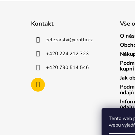
Z
á
Kontakt
Vše 
p
a
O nás
zelezarstvi
@
urotta.cz
t
Obcho
í
+420 224 212 723
Nákup
Podmí
+420 730 514 546
kupní
Jak o
Podmí
údajů
Infor
údajů
Infor
Tento web p
údajů
webu vyjadřu