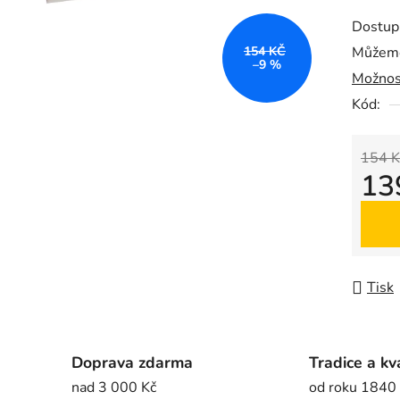
produk
Dostup
je
154 KČ
Můžeme
0,0
–9 %
Možnos
z
5
Kód:
hvězdič
154 K
13
Měrná
Tisk
Doprava zdarma
Tradice a kv
nad 3 000 Kč
od roku 1840