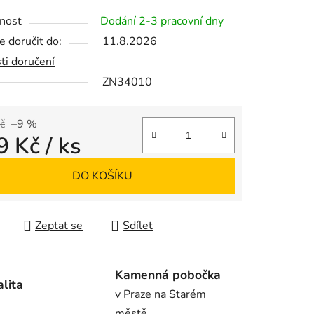
tu
nost
Dodání 2-3 pracovní dny
 doručit do:
11.8.2026
ti doručení
ZN34010
ek.
č
–9 %
9 Kč
/ ks
 cena:
DO KOŠÍKU
Zeptat se
Sdílet
Kamenná pobočka
alita
v Praze na Starém
městě