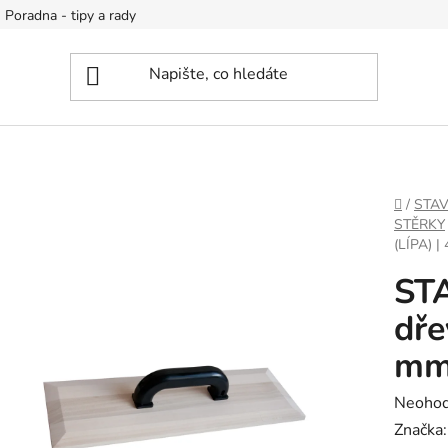
Poradna - tipy a rady
DOMŮ
/
STA
STĚRKY
(LÍPA) 
ST
dře
m
Průměr
Neoho
hodnoc
Značka