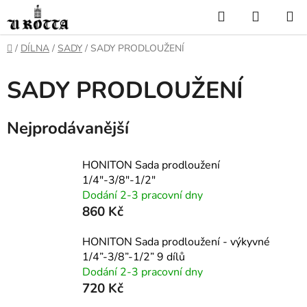
Přejít
Hledat
NÁKUP
na
KOŠÍK
obsah
DOMŮ
/
DÍLNA
/
SADY
/
SADY PRODLOUŽENÍ
SADY PRODLOUŽENÍ
Nejprodávanější
HONITON Sada prodloužení
1/4"-3/8"-1/2"
Dodání 2-3 pracovní dny
860 Kč
HONITON Sada prodloužení - výkyvné
1/4”-3/8”-1/2” 9 dílů
Dodání 2-3 pracovní dny
720 Kč