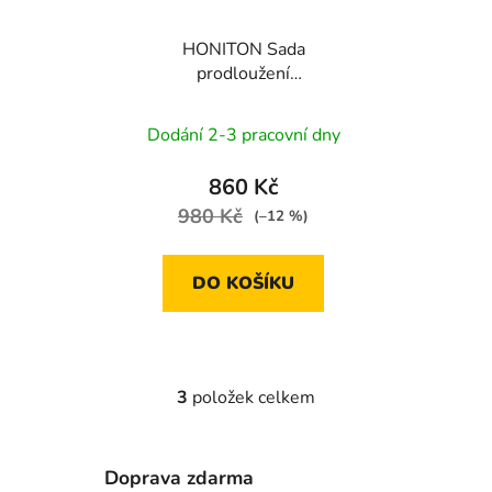
HONITON Sada
prodloužení
1/4"-3/8"-1/2"
Dodání 2-3 pracovní dny
860 Kč
980 Kč
(–12 %)
DO KOŠÍKU
3
položek celkem
O
v
l
Doprava zdarma
á