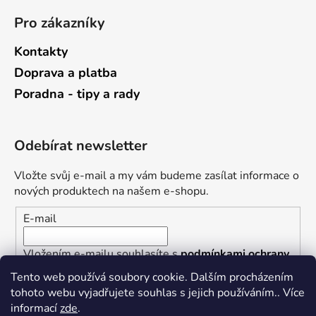
Pro zákazníky
Kontakty
Doprava a platba
Poradna - tipy a rady
Odebírat newsletter
Vložte svůj e-mail a my vám budeme zasílat informace o
nových produktech na našem e-shopu.
E-mail
Vložením e-mailu souhlasíte s
podmínkami ochrany
osobních údajů
Tento web používá soubory cookie. Dalším procházením
tohoto webu vyjadřujete souhlas s jejich používáním.. Více
PŘIHLÁSIT SE
informací
zde
.