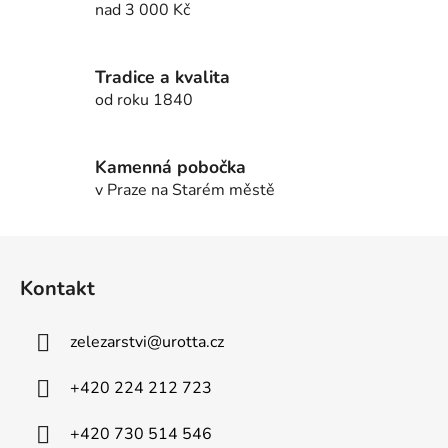
d
nad 3 000 Kč
a
c
í
Tradice a kvalita
p
od roku 1840
r
v
k
Kamenná pobočka
y
v Praze na Starém městě
v
ý
Z
p
á
i
Kontakt
p
s
u
a
zelezarstvi
@
urotta.cz
t
í
+420 224 212 723
+420 730 514 546