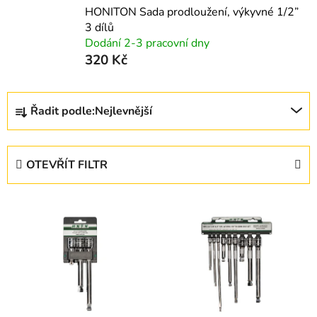
HONITON Sada prodloužení, výkyvné 1/2”
3 dílů
Dodání 2-3 pracovní dny
320 Kč
Ř
Řadit podle:
Nejlevnější
a
z
e
OTEVŘÍT FILTR
n
í
V
p
ý
r
p
o
i
d
s
u
p
k