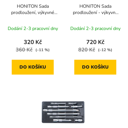
r
t
HONITON Sada
HONITON Sada
o
ů
prodloužení, výkyvné
prodloužení - výkyvné
d
1/2” 3 dílů
1/4”-3/8”-1/2” 9 dílů
u
Dodání 2-3 pracovní dny
Dodání 2-3 pracovní dny
k
t
320 Kč
720 Kč
ů
360 Kč
820 Kč
(–11 %)
(–12 %)
DO KOŠÍKU
DO KOŠÍKU