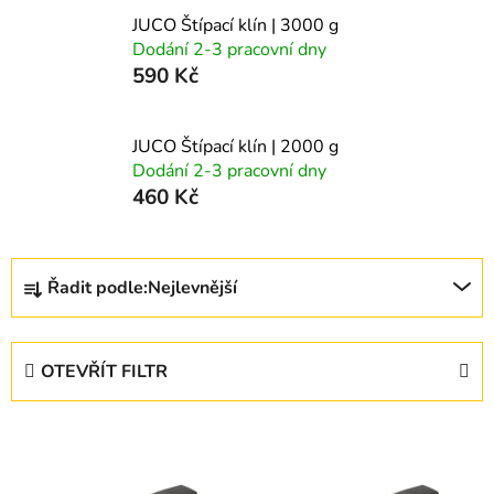
JUCO Štípací klín | 3000 g
Dodání 2-3 pracovní dny
590 Kč
JUCO Štípací klín | 2000 g
Dodání 2-3 pracovní dny
460 Kč
Ř
Řadit podle:
Nejlevnější
a
z
e
OTEVŘÍT FILTR
n
í
V
p
ý
r