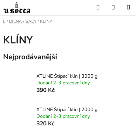
Přejít
Hledat
NÁKUP
na
KOŠÍK
obsah
DOMŮ
/
DÍLNA
/
SADY
/
KLÍNY
KLÍNY
Nejprodávanější
XTLINE Štípací klín | 3000 g
Dodání 2-3 pracovní dny
390 Kč
XTLINE Štípací klín | 2000 g
Dodání 2-3 pracovní dny
320 Kč