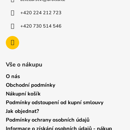
t
í
+420 224 212 723
+420 730 514 546
Vše o nákupu
O nás
Obchodní podmínky
Nákupní košík
Podmínky odstoupení od kupní smlouvy
Jak objednat?
Podmínky ochrany osobních údajů
Informace o získání osobních údajů - nákup