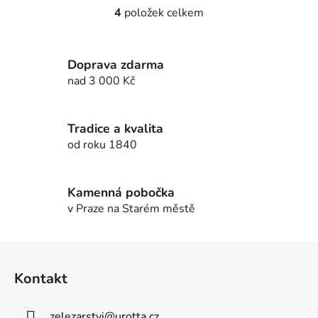
4
položek celkem
O
v
l
Doprava zdarma
á
d
nad 3 000 Kč
a
c
í
Tradice a kvalita
p
od roku 1840
r
v
k
Kamenná pobočka
y
v Praze na Starém městě
v
ý
Z
p
á
i
Kontakt
p
s
u
a
zelezarstvi
@
urotta.cz