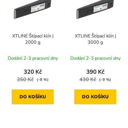
p
o
i
d
s
u
p
k
r
t
XTLINE Štípací klín |
XTLINE Štípací klín |
o
ů
2000 g
3000 g
d
u
Dodání 2-3 pracovní dny
Dodání 2-3 pracovní dny
k
t
320 Kč
390 Kč
ů
350 Kč
430 Kč
(–8 %)
(–9 %)
DO KOŠÍKU
DO KOŠÍKU