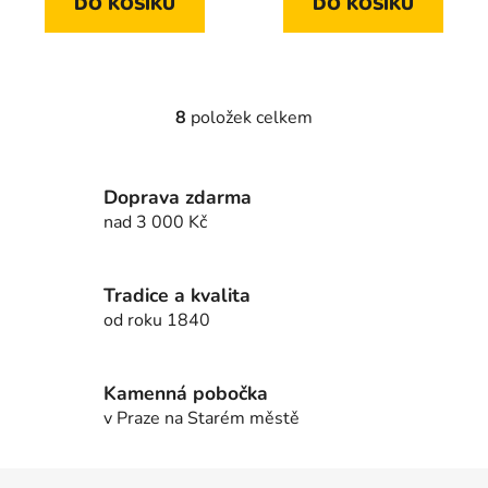
DO KOŠÍKU
DO KOŠÍKU
8
položek celkem
O
v
l
Doprava zdarma
á
d
nad 3 000 Kč
a
c
í
Tradice a kvalita
p
od roku 1840
r
v
k
Kamenná pobočka
y
v Praze na Starém městě
v
ý
Z
p