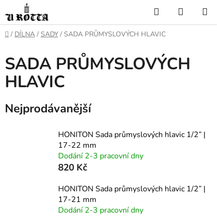
Přejít
Hledat
NÁKUP
na
KOŠÍK
obsah
DOMŮ
/
DÍLNA
/
SADY
/
SADA PRŮMYSLOVÝCH HLAVIC
SADA PRŮMYSLOVÝCH
HLAVIC
Nejprodávanější
HONITON Sada průmyslových hlavic 1/2” |
17-22 mm
Dodání 2-3 pracovní dny
820 Kč
HONITON Sada průmyslových hlavic 1/2” |
17-21 mm
Dodání 2-3 pracovní dny