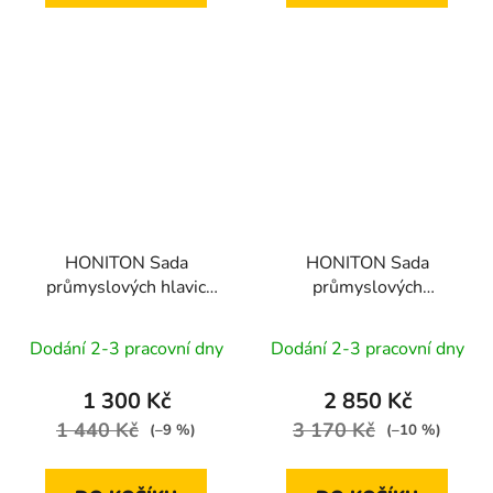
HONITON Sada
HONITON Sada
průmyslových hlavic
průmyslových
IMBUS 1/2" 9 dílů
prodloužených hlavic
3/4” 8 dílů
Dodání 2-3 pracovní dny
Dodání 2-3 pracovní dny
1 300 Kč
2 850 Kč
1 440 Kč
3 170 Kč
(–9 %)
(–10 %)