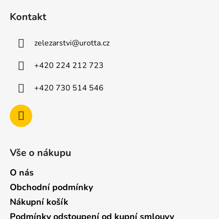
á
i
Kontakt
p
s
u
a
zelezarstvi
@
urotta.cz
t
í
+420 224 212 723
+420 730 514 546
Vše o nákupu
O nás
Obchodní podmínky
Nákupní košík
Podmínky odstoupení od kupní smlouvy