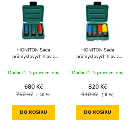
ý
r
p
o
i
d
s
u
p
k
r
t
HONITON Sada
HONITON Sada
o
ů
průmyslových hlavic
průmyslových hlavic
d
1/2” | 17-21 mm
1/2” | 17-22 mm
u
Dodání 2-3 pracovní dny
Dodání 2-3 pracovní dny
k
t
680 Kč
820 Kč
ů
760 Kč
910 Kč
(–10 %)
(–9 %)
DO KOŠÍKU
DO KOŠÍKU