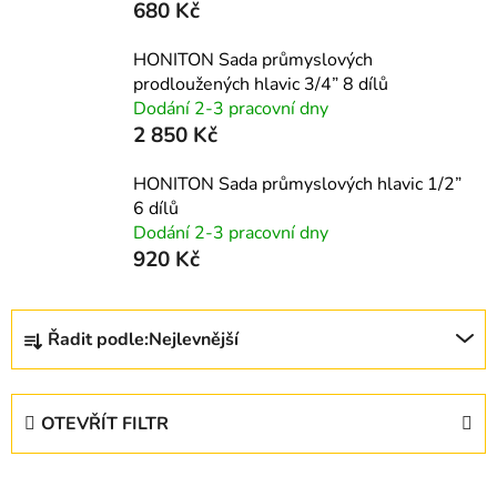
680 Kč
HONITON Sada průmyslových
prodloužených hlavic 3/4” 8 dílů
Dodání 2-3 pracovní dny
2 850 Kč
HONITON Sada průmyslových hlavic 1/2”
6 dílů
Dodání 2-3 pracovní dny
920 Kč
Ř
Řadit podle:
Nejlevnější
a
z
e
OTEVŘÍT FILTR
n
í
V
p