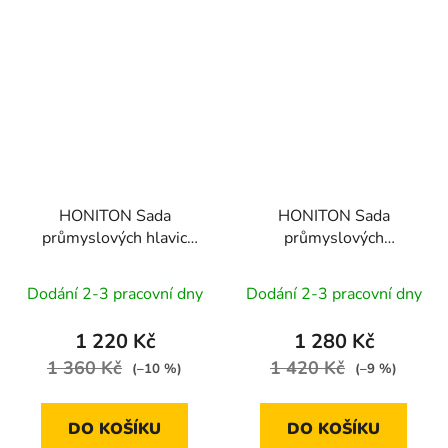
HONITON Sada
HONITON Sada
průmyslových hlavic
průmyslových
TRX 1/2" 9 dílů
prodloužených hlavic
1/2" 10 dílů
Dodání 2-3 pracovní dny
Dodání 2-3 pracovní dny
1 220 Kč
1 280 Kč
1 360 Kč
1 420 Kč
(–10 %)
(–9 %)
DO KOŠÍKU
DO KOŠÍKU