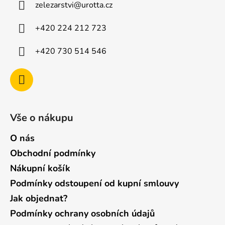
zelezarstvi
@
urotta.cz
t
í
+420 224 212 723
+420 730 514 546
Vše o nákupu
O nás
Obchodní podmínky
Nákupní košík
Podmínky odstoupení od kupní smlouvy
Jak objednat?
Podmínky ochrany osobních údajů