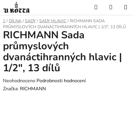
Přejít
Hledat
NÁKUP
na
KOŠÍK
obsah
DOMŮ
/
DÍLNA
/
SADY
/
SADY HLAVIC
/
RICHMANN SADA
PRŮMYSLOVÝCH DVANÁCTIHRANNÝCH HLAVIC | 1/2", 13 DÍLŮ
RICHMANN Sada
průmyslových
dvanáctihranných hlavic |
1/2", 13 dílů
Průměrné
Neohodnoceno
Podrobnosti hodnocení
hodnocení
Značka:
RICHMANN
produktu
je
0,0
z
5