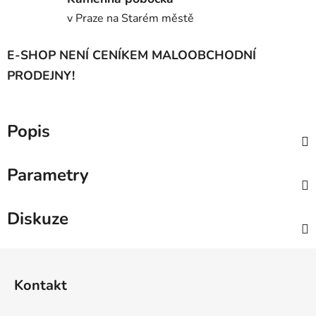
v Praze na Starém městě
E-SHOP NENÍ CENÍKEM MALOOBCHODNÍ
PRODEJNY!
Popis
Parametry
Diskuze
Z
á
Kontakt
p
a