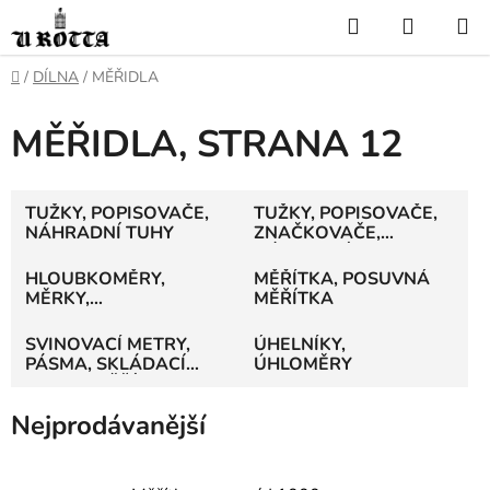
Přejít
Hledat
NÁKUP
na
KOŠÍK
obsah
DOMŮ
/
DÍLNA
/
MĚŘIDLA
MĚŘIDLA
, STRANA 12
TUŽKY, POPISOVAČE,
TUŽKY, POPISOVAČE,
NÁHRADNÍ TUHY
ZNAČKOVAČE,
NÁHRADNÍ TUHY
HLOUBKOMĚRY,
MĚŘÍTKA, POSUVNÁ
MĚRKY,
MĚŘÍTKA
MIKROMETRY
SVINOVACÍ METRY,
ÚHELNÍKY,
PÁSMA, SKLÁDACÍ
ÚHLOMĚRY
METRY, MĚŘÍTKA
Nejprodávanější