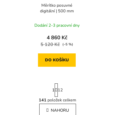
Měrítko posuvné
digitální | 500 mm
Dodání 2-3 pracovní dny
4 860 Kč
5 120 Kč
(–5 %)
DO KOŠÍKU
S
1
t
12
r
á
141
položek celkem
O
n
v
k
NAHORU
l
o