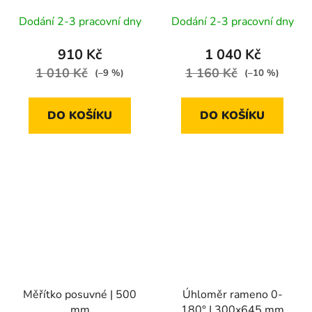
odchylka 0,01 mm
Dodání 2-3 pracovní dny
Dodání 2-3 pracovní dny
910 Kč
1 040 Kč
1 010 Kč
1 160 Kč
(–9 %)
(–10 %)
DO KOŠÍKU
DO KOŠÍKU
Měřítko posuvné | 500
Úhloměr rameno 0-
mm
180° | 300x645 mm