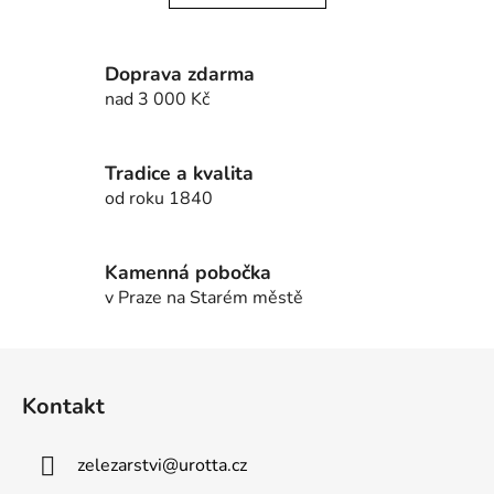
á
v
á
d
n
a
Doprava zdarma
í
c
nad 3 000 Kč
í
p
r
Tradice a kvalita
v
od roku 1840
k
y
v
Kamenná pobočka
ý
v Praze na Starém městě
p
i
Z
s
u
á
Kontakt
p
a
zelezarstvi
@
urotta.cz
t