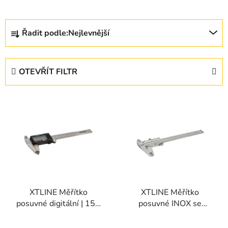
Ř
Řadit podle:
Nejlevnější
a
z
e
OTEVŘÍT FILTR
n
í
V
p
ý
r
p
o
i
d
s
u
p
k
r
t
XTLINE Měřítko
XTLINE Měřítko
o
ů
posuvné digitální | 150
posuvné INOX se
d
mm
šroubem | 300 mm,
u
odchylka 0,02 mm