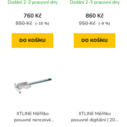
Dodání 2-3 pracovní dny
Dodání 2-3 pracovní dny
k
t
760 Kč
860 Kč
ů
850 Kč
950 Kč
(–10 %)
(–9 %)
DO KOŠÍKU
DO KOŠÍKU
XTLINE Měřítko
XTLINE Měřítko
posuvné nerezové
posuvné digitální | 200
digitální | 150 mm,
mm