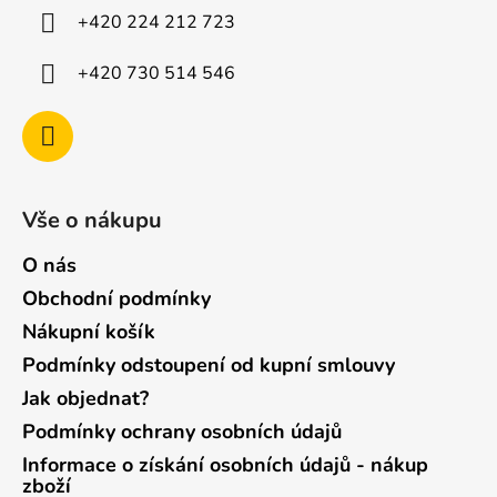
í
+420 224 212 723
+420 730 514 546
Vše o nákupu
O nás
Obchodní podmínky
Nákupní košík
Podmínky odstoupení od kupní smlouvy
Jak objednat?
Podmínky ochrany osobních údajů
Informace o získání osobních údajů - nákup
zboží