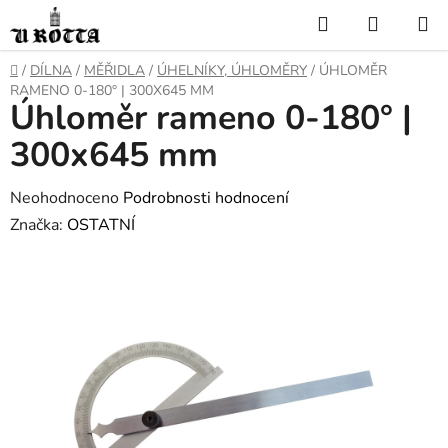
Přejít
Hledat
NÁKUP
na
KOŠÍK
obsah
DOMŮ
/
DÍLNA
/
MĚŘIDLA
/
ÚHELNÍKY, ÚHLOMĚRY
/
ÚHLOMĚR
RAMENO 0-180° | 300X645 MM
Úhloměr rameno 0-180° |
300x645 mm
Průměrné
Neohodnoceno
Podrobnosti hodnocení
hodnocení
Značka:
OSTATNÍ
produktu
je
0,0
z
5
hvězdiček.