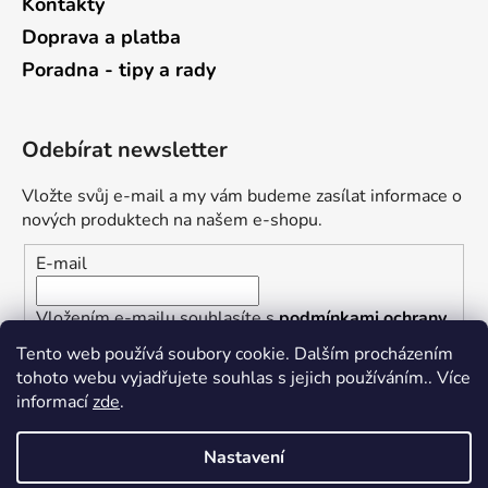
Kontakty
Doprava a platba
Poradna - tipy a rady
Odebírat newsletter
Vložte svůj e-mail a my vám budeme zasílat informace o
nových produktech na našem e-shopu.
E-mail
Vložením e-mailu souhlasíte s
podmínkami ochrany
osobních údajů
Tento web používá soubory cookie. Dalším procházením
tohoto webu vyjadřujete souhlas s jejich používáním.. Více
PŘIHLÁSIT SE
informací
zde
.
Nastavení