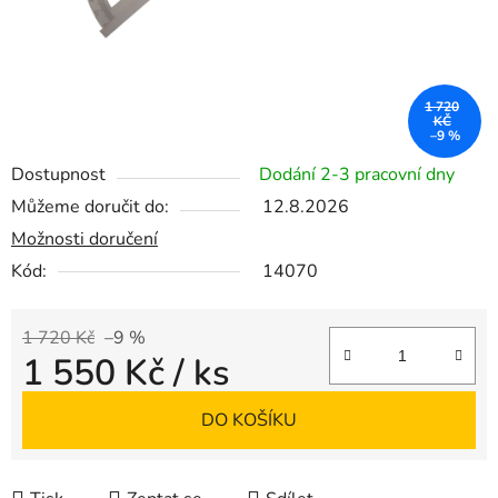
1 720
KČ
–9 %
Dostupnost
Dodání 2-3 pracovní dny
Můžeme doručit do:
12.8.2026
Možnosti doručení
Kód:
14070
1 720 Kč
–9 %
1 550 Kč
/ ks
Měrná cena:
DO KOŠÍKU