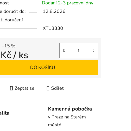
nost
Dodání 2-3 pracovní dny
 doručit do:
12.8.2026
ti doručení
XT13330
ek.
–15 %
 Kč
/ ks
 cena:
DO KOŠÍKU
Zeptat se
Sdílet
Kamenná pobočka
alita
v Praze na Starém
městě