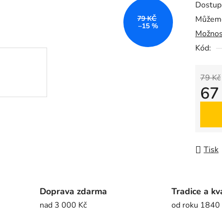
Dostup
je
79 KČ
Můžeme
0,0
–15 %
Možnos
z
5
Kód:
hvězdič
79 Kč
67
Měrná
Tisk
Doprava zdarma
Tradice a kv
nad 3 000 Kč
od roku 1840