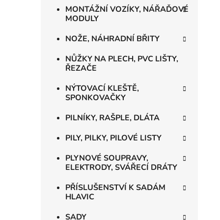
MONTÁŽNÍ VOZÍKY, NÁŘAĎOVÉ
MODULY
NOŽE, NÁHRADNÍ BŘITY
NŮŽKY NA PLECH, PVC LIŠTY,
ŘEZAČE
NÝTOVACÍ KLEŠTĚ,
SPONKOVAČKY
PILNÍKY, RAŠPLE, DLÁTA
PILY, PILKY, PILOVÉ LISTY
PLYNOVÉ SOUPRAVY,
ELEKTRODY, SVÁŘECÍ DRÁTY
PŘÍSLUŠENSTVÍ K SADÁM
HLAVIC
SADY