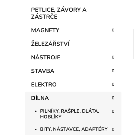
í
p
PETLICE, ZÁVORY A
a
ZÁSTRČE
n
MAGNETY
e
l
ŽELEZÁŘSTVÍ
NÁSTROJE
STAVBA
ELEKTRO
DÍLNA
PILNÍKY, RAŠPLE, DLÁTA,
HOBLÍKY
BITY, NÁSTAVCE, ADAPTÉRY