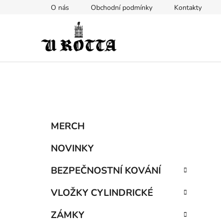
Přejít
O nás
Obchodní podmínky
Kontakty
na
obsah
P
K
Přeskočit
MERCH
a
kategorie
o
t
s
NOVINKY
e
t
g
BEZPEČNOSTNÍ KOVÁNÍ
r
o
a
r
VLOŽKY CYLINDRICKÉ
i
n
e
n
ZÁMKY