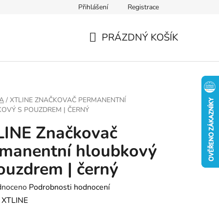
Přihlášení
Registrace
PRÁZDNÝ KOŠÍK
NÁKUPNÍ
KOŠÍK
A
/
XTLINE ZNAČKOVAČ PERMANENTNÍ
OVÝ S POUZDREM | ČERNÝ
LINE Značkovač
manentní hloubkový
ouzdrem | černý
né
dnoceno
Podrobnosti hodnocení
ení
:
XTLINE
tu