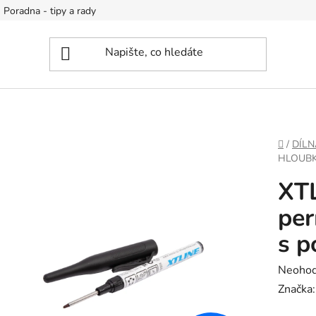
Poradna - tipy a rady
DOMŮ
/
DÍLN
HLOUBK
XT
per
s p
Průměr
Neoho
hodnoc
Značka
produk