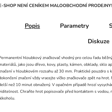
E-SHOP NENÍ CENÍKEM MALOOBCHODNÍ PRODEJNY
Popis
Parametry
S
Diskuze
Permanentní hloubkový značkovač vhodný pro celou řadu běžný
materiálů, jako jsou dřevo, kovy, plasty, kámen, obklady, sklo
značení v hloubkovém rozsahu až 30 mm. Praktické pouzdro s 
dokončení značení vždy vracejte víčko značkovače zpět na hrot
delší než 10 minut obnažený. V opačném případě hrozí vysychání
viditelnost. Chraňte hrot popisovače před kontaktem s vodou, 
alkoholu.