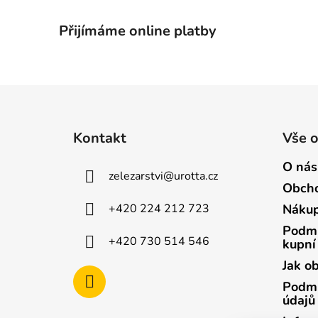
Přijímáme online platby
Z
á
Kontakt
Vše 
p
a
O nás
zelezarstvi
@
urotta.cz
t
Obcho
í
+420 224 212 723
Nákup
Podmí
+420 730 514 546
kupní
Jak o
Podmí
údajů